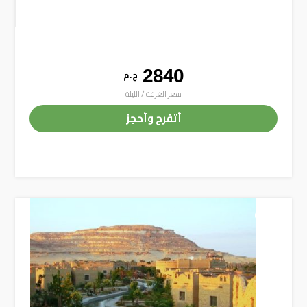
2840
ج . م
سعر الغرفة / الليلة
أتفرج وأحجز
+