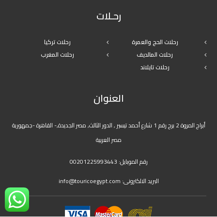
رحـلات
رحلات الحج والعمرة
رحلات تركيا
رحلات المالديف
رحلات المغرب
رحلات تايلاند
العنوان
أبراج المروة 2 برج رقم 1 شارع أحمد تيسير , الدور الثالث, مصر الجديدة,- القاهرة -جمهورية
مصر العربية
رقم الموبايل:
00201225993443
البريد الالكترونى:
info@touricoegypt.com