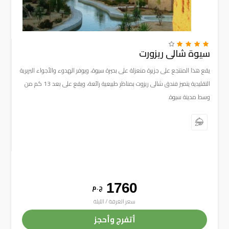
سيوة شالى ريزورت
يقع هذا المنتجع على جزيرة منعزلة على بحيرة سيوة، ويوفر الهدوء والأجواء البربرية
التقليدية يتميز فندق شالى ريزوت بمناظر طبيعية رائعة، ويقع على بعد 13 كم من
وسط مدينة سيوة.
1760
ج . م
سعر الغرفة / الليلة
أتفرج وأحجز