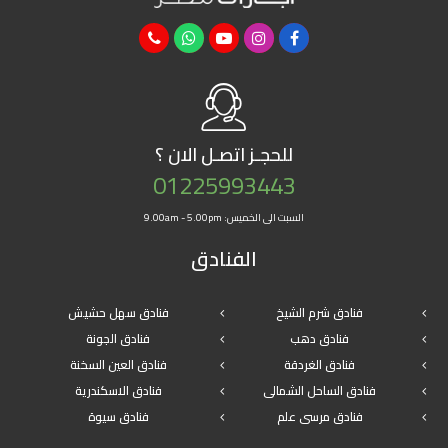
للحجـز
اتصـل الان ؟
01225993443
السبت الى الخميس: 9.00am - 5.00pm
الفنادق
فنادق شرم الشيخ
فنادق سهل حشيش
فنادق دهب
فنادق الجونة
فنادق الغردقة
فنادق العين السخنة
فنادق الساحل الشمالى
فنادق الاسكندرية
فنادق مرسى علم
فنادق سيوة