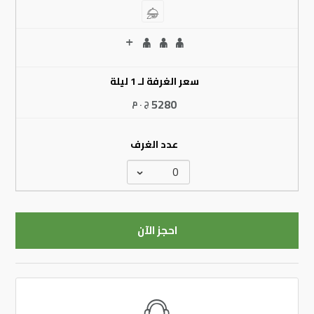
سعر الغرفة لـ 1 ليلة
5280
ج . م
عدد الغرف
احجز الآن