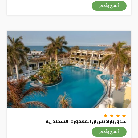
أتفرج وأحجز
فندق باراديس ان المعمورة الاسكندرية
أتفرج وأحجز