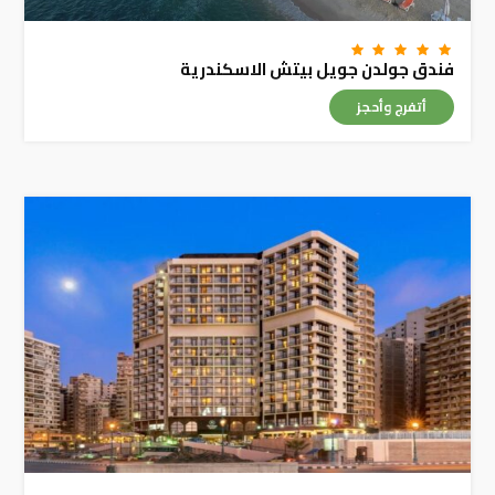
فندق جولدن جويل بيتش الاسكندرية
أتفرج وأحجز