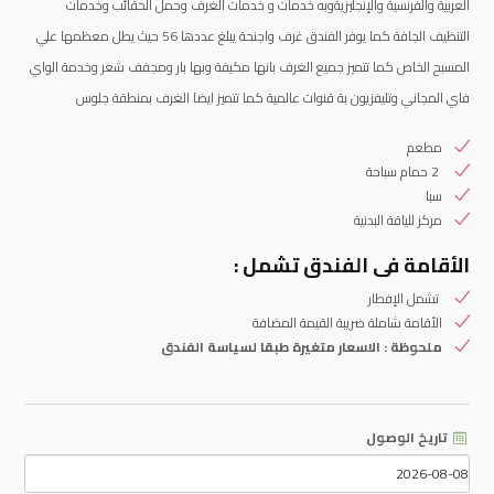
العربية والفرنسية والإنجليزيةوبه خدمات و خدمات الغرف وحمل الحقائب وخدمات
التنظيف الجافة كما يوفر الفندق غرف واجنحة يبلغ عددها 56 حيث يطل معظمها علي
المسبح الخاص كما تتميز جميع الغرف بانها مكيفة وبها بار ومجفف شعر وخدمة الواي
فاي المجاني وتليفزيون بة قنوات عالمية كما تتميز ايضا الغرف بمنطقة جلوس
مطعم
2 حمام سباحة
سبا
مركز للياقة البدنية
الأقامة فى الفندق تشمل :
تشمل الإفطار
الأقامة شاملة ضريبة القيمة المضافة
ملحوظة : الاسعار متغيرة طبقا لسياسة الفندق
تاريخ الوصول