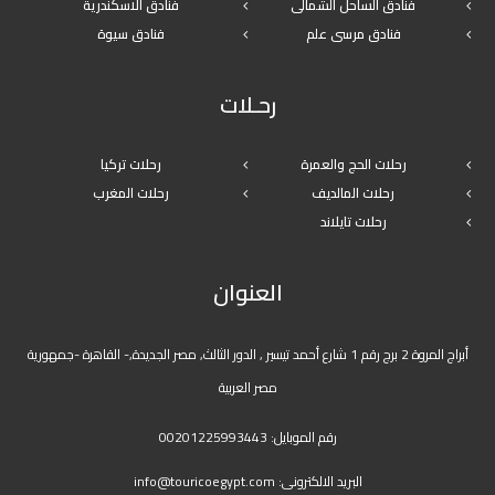
فنادق الساحل الشمالى
فنادق الاسكندرية
فنادق مرسى علم
فنادق سيوة
رحـلات
رحلات الحج والعمرة
رحلات تركيا
رحلات المالديف
رحلات المغرب
رحلات تايلاند
العنوان
أبراج المروة 2 برج رقم 1 شارع أحمد تيسير , الدور الثالث, مصر الجديدة,- القاهرة -جمهورية
مصر العربية
رقم الموبايل:
00201225993443
البريد الالكترونى:
info@touricoegypt.com