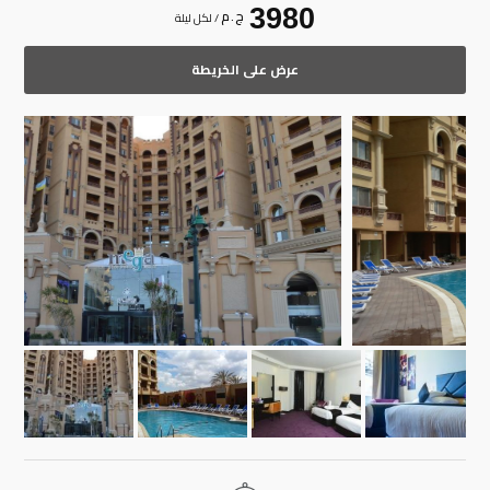
3980
ج . م
/ لكل ليلة
عرض على الخريطة