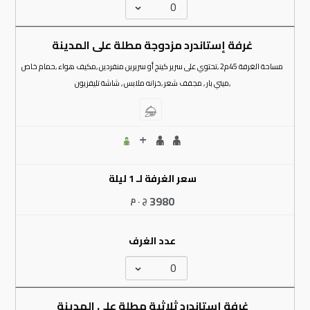
غرفة إستاندرد مزدوجة مطلة على المدينة
مساحة الغرفة 45م2 ,تحتوي على سرير كينج أو سريرين منفردين ,مكيف هواء ,حمام خاص
,ميني بار , مجفف شعر ,خزانه ملابس , شاشة تليفزيون
سعر الغرفة لـ 1 ليلة
3980
ج . م
عدد الغرف
غرفة إستاندرد ثلاثية مطلة علي المدينة