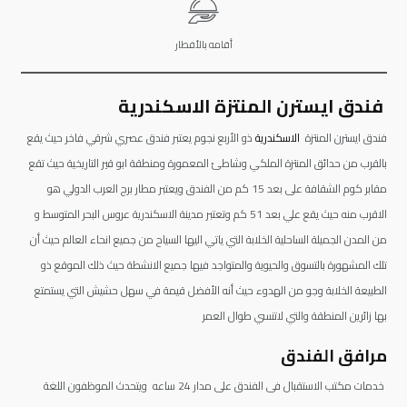
أقامه بالأفطار
فندق ايسترن المنتزة الاسكندرية
فندق ايسترن المنتزة
الاسكندرية
ذو الأربع نجوم يعتبر فندق عصري شرقي فاخر حيث يقع
بالقرب من حدائق المنتزة الملكي وشاطئ المعمورة ومنطقة ابو قير التاريخية حيث تقع
مقابر كوم الشقافة على بعد 15 كم من الفندق ويعتبر مطار برج العرب الدولي هو
الاقرب منه حيث يقع علي بعد 51 كم وتعتبر مدينة الاسكندرية عروس البحر المتوسط و
من المدن الجميلة الساحلية الخلابة التي ياتي اليها السياح من جميع انحاء العالم حيث أن
تلك المشهورة بالتسوق والحيوية والمتواجد فيها جميع الانشطة حيث ذلك الموقع ذو
الطبيعة الخلابة وجو من الهدوء حيث أنه الأفضل قيمة في سهل حشيش التي يستمتع
بها زائرين المنطقة والتي لاتنسي طوال العمر
مرافق الفندق
خدمات مكتب الاستقبال فى الفندق على مدار 24 ساعه ويتحدث الموظفون اللغة