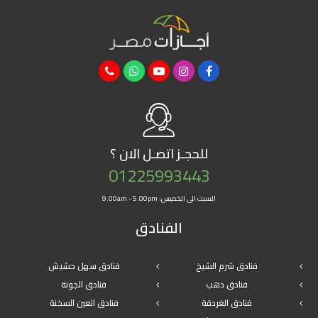
للحجـز
اتصـل الان ؟
01225993443
السبت الى الخميس: 9.00am - 5.00pm
الفنادق
فنادق شرم الشيخ
فنادق سهل حشيش
فنادق دهب
فنادق الجونة
فنادق الغردقة
فنادق العين السخنة