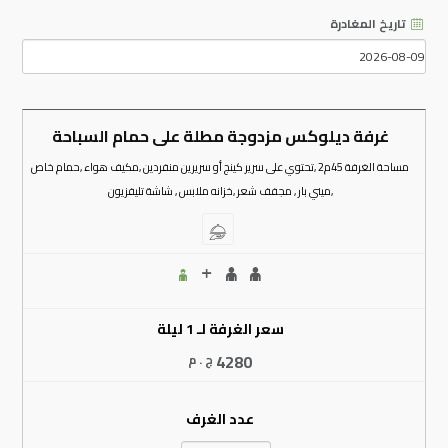
تاريخ المغادرة
غرفة ديلوكس مزدوجة مطلة على حمام السباحة
مساحة الغرفة 45م2 ,تحتوي على سرير كينج أو سريرين منفردين ,مكيف هواء ,حمام خاص
,ميني بار , مجفف شعر ,خزانه ملابس , شاشة تليفزيون
سعر الغرفة لـ 1 ليلة
4280
ج . م
عدد الغرف