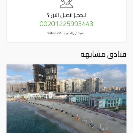
للحجـز
اتصـل الان ؟
00201225993443
السبت الى الخميس: 9AM-5PM
فنادق مشابهه