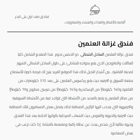
فنادق صف اول على البحر
أقامه بالأفطار والغذاء والعشاء والمشروبات
فندق غزالة العلمين
فندق غزالة العلمين
الساحل الشمالي
ذو الخمس نجوم هذا المنتجع الشامل كليا
للعائلات والمتزوجين الذي يقع بمواجه للشاطئ على طول الساحل الشمالي الشهير
لمدينة القاهرة , بين أشجار النخيل لذلك هذا الموقع الفريد يتيح لك فرصة كبيرة للأستمتاع
بمتعة التسوق و الترفيه حيث يقع ريكسوس العلمين على بعد 310 كيلومترات من
القاهرة و140 كيلومترًا من الإسكندرية و145 كيلومترًا من مرسى مطروح و19 كيلومترًا
من مطار العلمين.و يتميز بالعديد من الأنشطة التي تتواجد فية من الأنشطة التسويقية
والترفيهية التي بنجذب اليها الزائرين المنطقة لذلك يفضل بعض المسافرون لتلك المنطقة
حيث الترفية والحيوية والغوص حيث الشعاب المرجانية بالوانها الخلابة يعد هذا الفندق
وجهة مثالية لأي شخص يبحث عن عطلة راقية ومفعمة بالنشاط. إذا كنت ترغب في
بعض المغامرة