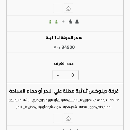
سعر الغرفة لـ 1 ليلة
34900
ج . م
عدد الغرف
غرفة ديلوكس ثلاثية مطلة علي البحر أو حمام السباحة
مساحة الغرفة 48م2 ,تحتوي على سريرين منفردين أو سرير مزدوج ,ميني بار ,شاشة تليفزيون
,حمام خاص مجهز , مجفف شعر ,مكيف هواء ,شرفة أو تراس مطل علي البحر