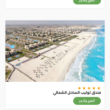
أتفرج وأحجز
فندق توليب الساحل الشمالي
أتفرج وأحجز