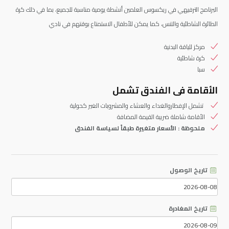
البرنامج الترفيهي في ريكسوس العلمين أنشطة يومية مناسبة للجميع، بما في ذلك كرة
الطائرة الشاطئية والتنس، كما يمكن للأطفال الاستمتاع بوقتهم في نادي
مركز للياقة البدنية
كرة شاطئية
سبا
الأقامة فى الفندق تشمل
تشمل الإفطاروالغداء والعشاء والمشروبات الغير كحولية
الأقامة شاملة ضريبة القيمة المضافة
ملحوظة : الأسعار متغيرة طبقاً لسياسة الفندق
تاريخ الوصول
تاريخ المغادرة