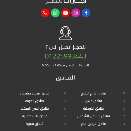
للحجـز
اتصـل الان ؟
01225993443
السبت الى الخميس: 9.00am - 5.00pm
الفنادق
فنادق شرم الشيخ
فنادق سهل حشيش
فنادق دهب
فنادق الجونة
فنادق الغردقة
فنادق العين السخنة
فنادق الساحل الشمالى
فنادق الاسكندرية
فنادق مرسى علم
فنادق سيوة