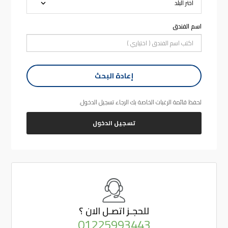
اسم الفندق
إعادة البحث
لحفظ قائمة الرغبات الخاصة بك الرجاء تسجيل الدخول.
تسجيل الدخول
للحجـز
اتصـل الان ؟
01225993443