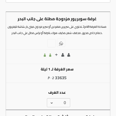
غرفة سوبريور مزدوجة مطلة على جانب البحر
مساحة الغرفة 48م2 ,تحتوي على سريرين منفردين أو سرير مزدوج ,ميني بار ,شاشة تليفزيون
,حمام خاص مجهز , مجفف شعر ,مكيف هواء ,شرفة أو تراس مطل علي جانب البحر
سعر الغرفة لـ 1 ليلة
33635
ج . م
عدد الغرف