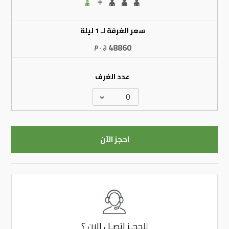
سعر الغرفة لـ 1 ليلة
48860
ج . م
عدد الغرف
احجز الآن
للحجـز
اتصـل الان ؟