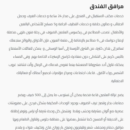
مرافق الفندق
خدمات مكتب الاستقبال فى الفندق على مدار 24 ساعة و خدمات الغرف وحمل
الحقائب و صالون حلاقة و خدمات التنظيف الجافة و5 مسابح للأشخاص البالغين
والأطفال .تصحب المطاعم في ريكسوس العلمين الضيوف في رحلة فنون طهي مذهلة
لإمتاع حواسك فى 6 مطاعم بالإضافة إلى متعة العيون، فإن الأذواق والروائح ستجعلك
تسافر إلى بلدان كثيرة، من الشرق الأوسط إلى آسيا الوسطى و يمكن للعائلات الأستمتاع
بالآيس كريم على الشاطئ دون مغادرة كراسي الإسترخاء الخاصة بهم. وفي المساء
يمكنك تناول أحد مشروباتنا المنعشة بينما تغوص قدماك في الرمال وأنت تشاهد غروب
الشمس وراء الأفق , قاعات اجتماعات ومركز مؤتمرات لجميع أعمالك أو فعالياتك
الاحتفالية.
يضم غزالة العلمين قاعة فخمة يمكن أن تستوعب ما يصل إلى 500 ضيف ويضم
حمامات بخار وتتميز غرف الضيوف بوجود الوحدات المكيفة بشكل فردي على مفروشات
عصرية مع ألوان مشرقة وخشب وبلاط وتشمل كل وحدة شرفة أو تراس وتوفر إطلالة
على الحديقة أو المسبح كما تشتمل بعضها على منطقة جلوس ولتناول الطعام وبها
مرافق حمام ومجفف شعر وتليفزيون وميني بار وواي فاي وتكييف هواء و يقدم