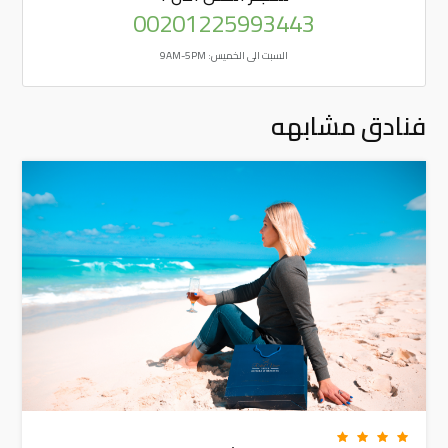
00201225993443
السبت الى الخميس: 9AM-5PM
فنادق مشابهه