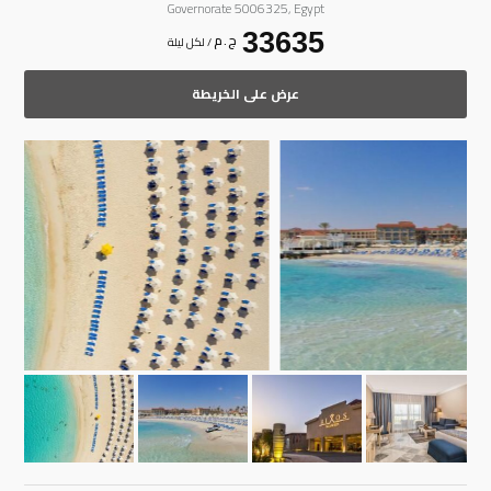
Governorate 5006325, Egypt
33635
ج . م
/ لكل ليلة
عرض على الخريطة