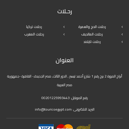
رحـلات
رحلات الحج والعمرة
رحلات تركيا
رحلات المالديف
رحلات المغرب
رحلات تايلاند
العنوان
أبراج المروة 2 برج رقم 1 شارع أحمد تيسير , الدور الثالث, مصر الجديدة,- القاهرة -جمهورية
مصر العربية
رقم الموبايل:
00201225993443
البريد الالكترونى:
info@touricoegypt.com