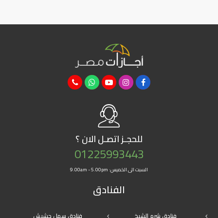
للحجـز
اتصـل الان ؟
01225993443
السبت الى الخميس: 9.00am - 5.00pm
الفنادق
فنادق شرم الشيخ
فنادق سهل حشيش