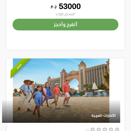
53000
ج . م
*للشخص الواحد
أتفرج وأحجز
مميز
+
الأمارات العربية
(0)