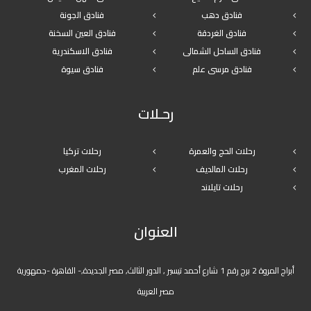
فنادق دهب
فنادق الجونة
فنادق الغردقة
فنادق العين السخنة
فنادق الساحل الشمالى
فنادق الاسكندرية
فنادق مرسى علم
فنادق سيوة
رحـلات
رحلات الحج والعمرة
رحلات تركيا
رحلات المالديف
رحلات المغرب
رحلات تايلاند
العنوان
أبراج المروة 2 برج رقم 1 شارع أحمد تيسير , الدور الثالث, مصر الجديدة,- القاهرة -جمهورية
مصر العربية