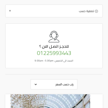
تصفية حسب
للحجـز
اتصـل الان ؟
01225993443
السبت الى الخميس: 9.00am - 5.00pm
+