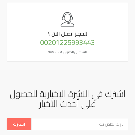
للحجـز
اتصـل الان ؟
00201225993443
السبت الى الخميس: 9AM-5PM
اشترك في النشرة الإخبارية للحصول
على أحدث الأخبار