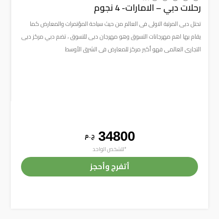
رحلات دبي – الامارات- 4 نجوم
تحتل دبى المرتبة الاولى فى العالم من حيث سياحة المؤتمرات والمعارض كما
يقام بها اهم مهرجانات التسوق وهو مهرجان دبى للتسوق ، تضم دبي مركز دبى
التجارى العالمى فهو أكبر مركز للمعارض فى الشرق الأوسط
34800
ج . م
*للشخص الواحد
أتفرج وأحجز