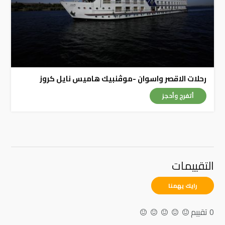
رحلات الاقصر واسوان -موڤنبيك هاميس نايل كروز
أتفرج وأحجز
التقييمات
رايك يهمنا
0 تقييم