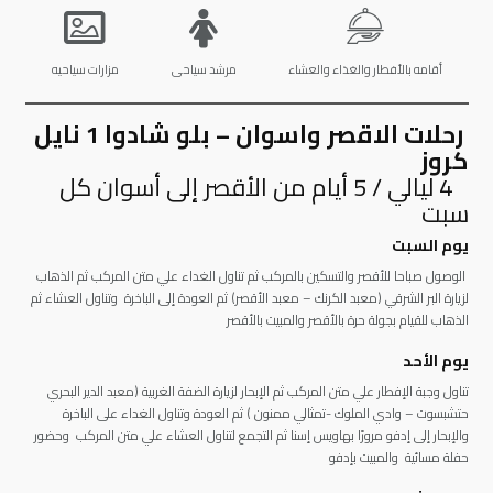
أقامه بالأفطار والغذاء والعشاء
مرشد سياحى
مزارات سياحيه
رحلات الاقصر واسوان – بلو شادوا 1 نايل
كروز
4 ليالي / 5 أيام من الأقصر إلى أسوان كل
سبت
يوم السبت
الوصول صباحا للأقصر والتسكين بالمركب ثم تناول الغداء علي متن المركب ثم الذهاب
لزيارة البر الشرقي (معبد الكرنك – معبد الأقصر) ثم العودة إلى الباخرة وتناول العشاء ثم
الذهاب للقيام بجولة حرة بالأقصر والمبيت بالأقصر
يوم الأحد
تناول وجبة الإفطار علي متن المركب ثم الإبحار لزيارة الضفة الغربية (معبد الدير البحري
حتشبسوت – وادي الملوك -تمثالي ممنون ) ثم العودة وتناول الغداء على الباخرة
والإبحار إلى إدفو مرورًا بهاويس إسنا ثم التجمع لتناول العشاء علي متن المركب وحضور
حفلة مسائية والمبيت بإدفو