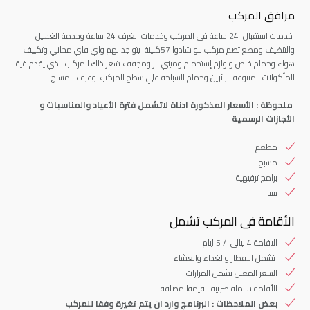
مرافق المركب
خدمات استقبال 24 ساعة في المركب وخدمات الغرف 24 ساعة وخدمة الغسيل
والتنظيف ومطع تضم مركب بلو شادوا 57كبينة يتواجد بهم واي فاي مجاني وتكييف
هواء وحمام خاص ولوازم إستحمام وميني بار ومجفف شعر ذلك المركب الذي يقدم فية
المأكولات المتنوعة للزائرين وحمام السباحة علي سطح المركب .وغرف للمساج
ملحوظة : الأسعار المذكورة ادناة لاتشمل فترة الأعياد والمناسبات و
الأجازات الرسمية
مطعم
مسبح
برامج ترفيهية
سبا
الأقامة فى المركب تشمل
الاقامة 4 ليالى / 5 ايام
تشمل الافطار والغداء والعشاء
السعر المعلن يشمل المزارات
الأقامة شاملة ضريبة القيمةالمضافة
بعض الملاحظات : البرنامج وارد ان يتم تغيرة وفقا للمركب