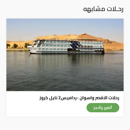
رحـلات مشابهه
رحلات الاقصر واسوان -رداميس2 نايل كروز
أتفرج وأحجز