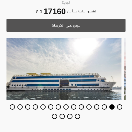
Egypt
17160
ج . م
للشخص الواحد/ يبـدأ من
عرض على الخريطة