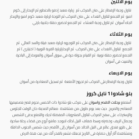
يوم الاثنين
تناول وجبة الإفطار علي متن المركب ثم زيارة معبد إدفو بالحنطور ثم الإبحار إلى كوم
امبو ثم التجمع لتناول الغداء علي متن المركب ثم التوجة لزيارة معبد كوم امبو والإبحار
اتجاه أسوان ثم تناول وجبة العشاء ثم التجمع لحضور حفلة جلابية بارتي
يوم الثلاثاء
تناول وجبة الإفطار علي متن المركب ثم التوجهه لزيارة معبد فيلة والسد العالي ثم
التجمع لتناول االغداء علي متن المركب ثم الإبحارلزيارة القرية النوبية ( اختياري ) ثم
التجمع لحضور حفلة نوبية ثم القيام بجولة حرة في سوق أسوان والعودة إلي الباخرة
والمبيت في أسوان
يوم الاربعاء
تناول وجبة الإفطارعلي المركب ثم تجهيز الأمتعة ثم تسجيل المغادرة من أسوان
بلو شادوا 1 نايل كروز
أستمتع
برحلات الاقصر واسوان
على مركب بلو شادوا ذات الخمس نجوم تتميز بتصميمها
المعاصر والمريح حيث بعد يوم طويل من مشاهدة معالم المدينة حان الوقت للجلوس
والإسترخاء على سفح المركب لتناول المشروبات المفضلة لديك والتمتع بدفئ الشمس
وجمال الريف وخضرته وسط ضفاف النيل لذلك لايوجد ماهو أروع من قضاء رحلة ساحرة
على ظهر فندق عائم فى النيل الخالد من أسوان إلى الأقصر حيث شمس الجنوب الدافئة
ومشاهدة أثار أول حضارة فى التاريخ تجعلك تشعر بالفخر أنك من نبت هذة الارض