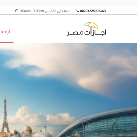
00201225993443
السبت الى الخميس: 9.00am - 5.00pm
الرئيس