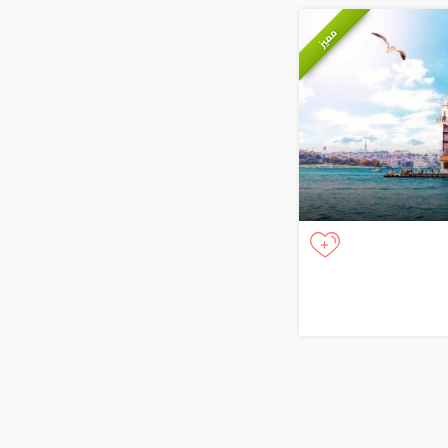
مميز
+