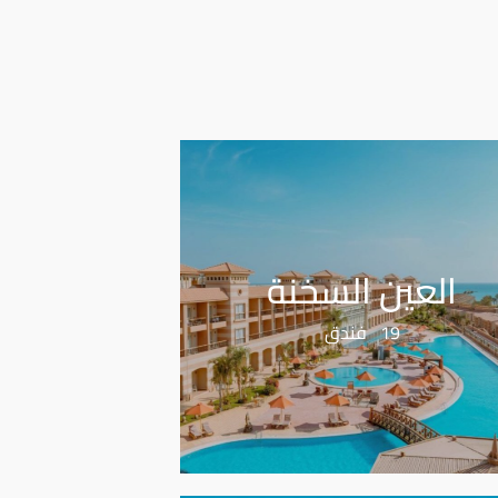
العين السخنة
19 فندق