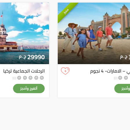
مميز
29990
ج . م
ج . م
+
 الامارات- 4 نجوم
الرحلات الجماعية تركيا
(0)
(0)
وأحجز
أتفرج وأحجز