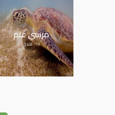
مرسي علم
10 فندق