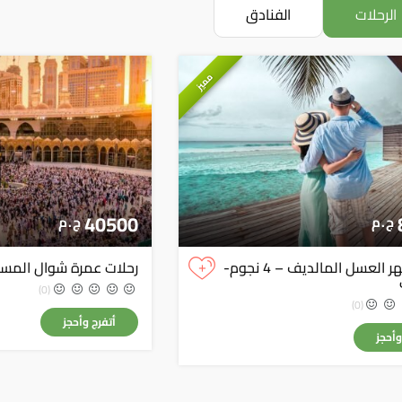
الرحلات
الفنادق
مميز
40500
ج . م
ج . م
+
رحلات شهر العسل المالديف – 4 نجوم-
رحلات عمرة شوال المس
(0)
(0)
أتفرج وأحجز
وأحجز