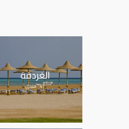
الغردقة
47 فندق