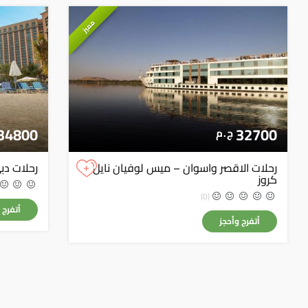
مميز
34800
32700
ج . م
+
رحلات الاقصر واسوان – ميس لوفيان نايل
رحلات دبي –
كروز
(0)
أتفرج 
أتفرج وأحجز