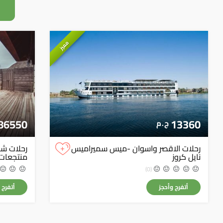
مميز
86550
13360
ج . م
+
رحلات الاقصر واسوان -ميس سميراميس
نايل كروز
منتجعات
(0)
أتفرج وأحجز
أتفرج 