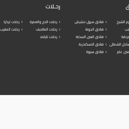
ق
رحـلات
م الشيخ
فنادق سهل حشيش
رحلات الحج والعمرة
رحلات تركيا
هب
فنادق الجونة
رحلات المالديف
رحلات المغرب
غردقة
فنادق العين السخنة
رحلات تايلاند
ساحل الشمالى
فنادق الاسكندرية
سى علم
فنادق سيوة
Agazat Masr 2024 © All Rights Reserved - Powered by
Ali Salem