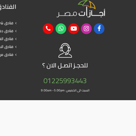
الفناد
فنادق شر
فنادق د
فنادق ال
فنادق ال
فنادق مر
للحجـز
اتصـل الان ؟
01225993443
السبت الى الخميس: 9.00am - 5.00pm