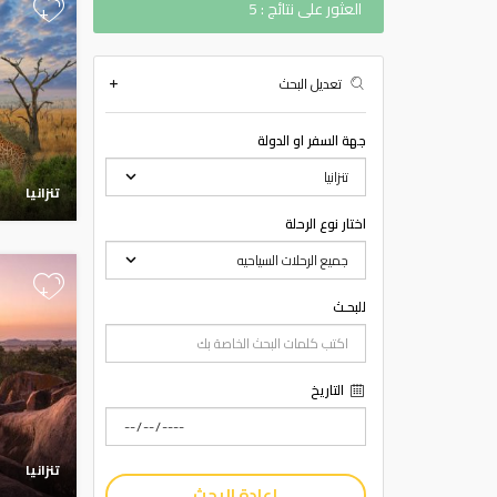
العثور على نتائج : 5
+
تعديل البحث
جهة السفر او الدولة
تنزانيا
اختار نوع الرحلة
+
للبحـث
التاريخ
تنزانيا
إعادة البحث