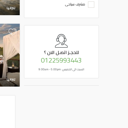
مشرف سياحى
تنزانيا
+
للحجـز
اتصـل الان ؟
01225993443
السبت الى الخميس: 9.00am - 5.00pm
تنزانيا