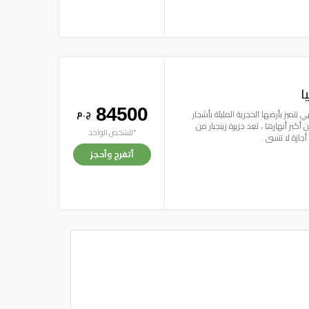
ا
84500
ج . م
 تتميز بأرضها الحجرية المليئة بأشجار
بر أنهارها ، تعد جزيرة زينجبار من
*للشخص الواحد
أجازة لا تنسى .
أتفرج وأحجز