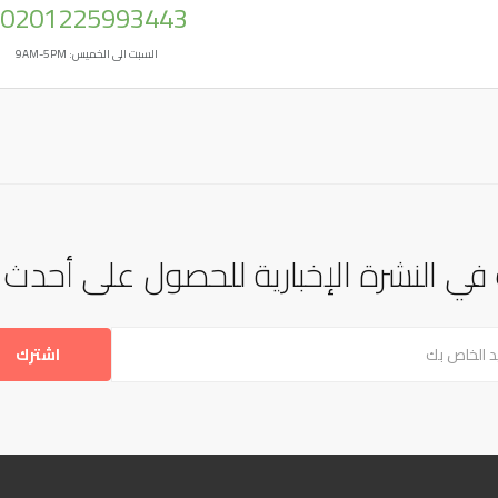
0201225993443
السبت الى الخميس: 9AM-5PM
في النشرة الإخبارية للحصول على أحدث ال