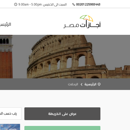
00201225993443
السبت الى الخميس: 9.00am - 5.00pm
الرئيس
الرئيسية
الرحلات
عرض على الخريطة