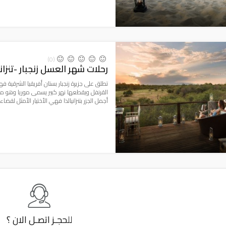
(0)
رحلات شهر العسل زنجبار -تنزاني
تطلق على جزيرة زنجبار بستان أفريقيا الشرقية فهي
القرنفل ويقطعها نهر كبير يسمى موريا وهو من أك
أجمل الجزر بتنزانيالذا فهي الأختيار الأمثل لقضاء 
للحجـز
اتصـل الان ؟