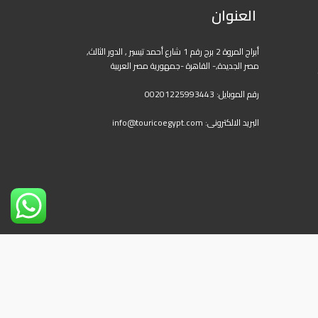
العنوان
أبراج المروة 2 برج رقم 1 شارع أحمد تيسير , الدور الثالث,
مصر الجديدة,- القاهرة -جمهورية مصر العربية
رقم الموبايل:
00201225993443
البريد الالكترونى:
info@touricoegypt.com