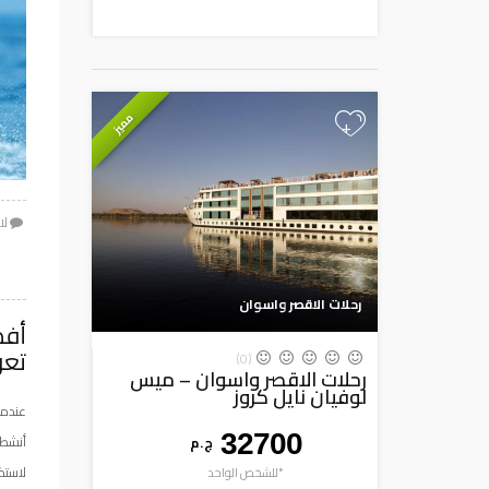
مميز
+
لا
رحلات الاقصر واسوان
تعر
(0)
رحلات الاقصر واسوان – ميس
لوفيان نايل كروز
عندما
32700
أنشطة
ج . م
لاستك
*للشخص الواحد