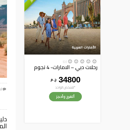
+
الأمارات العربية
(0)
رحلات دبي – الامارات- 4 نجوم
34800
ج . م
*للشخص الواحد
لا
أتفرج وأحجز
دلي
الم