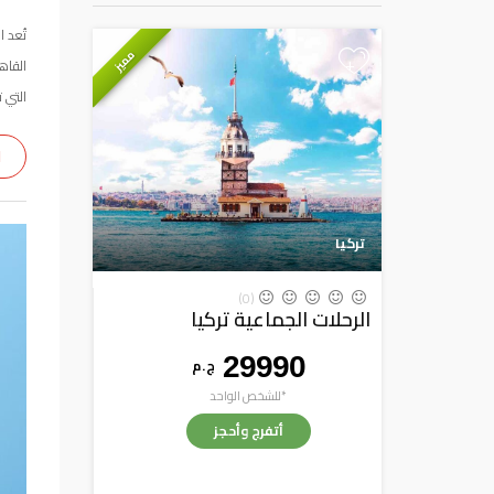
تُعد 
مميز
+
القاه
التي 
ا
تركيا
(0)
الرحلات الجماعية تركيا
29990
ج . م
*للشخص الواحد
أتفرج وأحجز