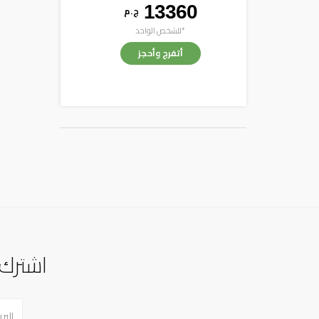
13360
ج . م
*للشخص الواحد
أتفرج وأحجز
اشترك 