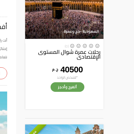
أفضل 
السعودية -حج وعمرة
أنت ر
(0)
إنشائ
رحلات عمرة شوال المستوى
الإقتصادى
نتعام
40500
ج . م
ا
*للشخص الواحد
أتفرج وأحجز
مميز