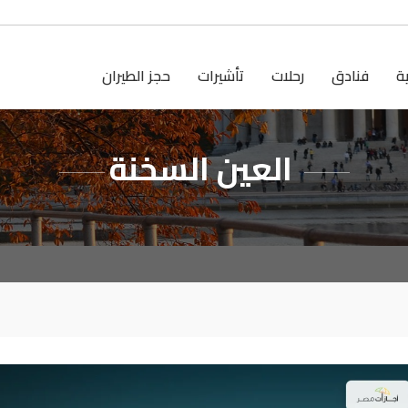
ية
فنادق
رحلات
تأشيرات
حجز الطيران
العين السخنة