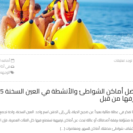
 توجد تعليقات
أضافه 
في
أكثر
الوجهه
فها من قبل
 تفكر في عطلة مثالية بعيداً عن ضجيج الحياة، يأتي إلى الذهن اسم واحد: العين السخنة، واحة تجمع
 مشوّقة برفقة أصدقائك أو عائلة تبحث عن أماكن ترفيهية تستمتع فيها كل الفئات العمرية، فإن الع
شاف شواطئ مذهلة، أماكن للسهر، ومغامرات […]