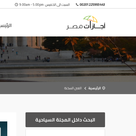
00201225993443
السبت الى الخميس: 9.00am - 5.00pm
الرئيس
الرئيسية
العين السخنة
البحث داخل المجلة السياحية