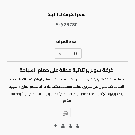
سعر الغرفة لـ 1 ليلة
23780
ج . م
عدد الغرف
غرفة سوبرير ثلاثية مطلة على حمام السباحة
مساحة الغرفة 45م2 , تحتوي على سرير كبير وسرير منفرد , ميني بار, بلكونة مطلة على حمام
السباحة كما تحتوي على تلفزيون بشاشة مسطحة,مكيّف,غلاية ,آلة لتحضير الشاي / القهوة
وصندوق ودائع آمن يضم الحمّام حوض استحمام أو دش ولوازم استحمام مجاناً ومجفف
للشعر.