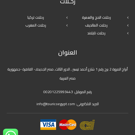
رحـلات
رحلات الحج والعمرة
رحلات تركيا
رحلات المالديف
رحلات المغرب
رحلات تايلاند
العنوان
أبراج المروة 2 برج رقم 1 شارع أحمد تيسير , الدور الثالث, مصر الجديدة,- القاهرة -جمهورية
مصر العربية
رقم الموبايل:
00201225993443
البريد الالكترونى:
info@touricoegypt.com