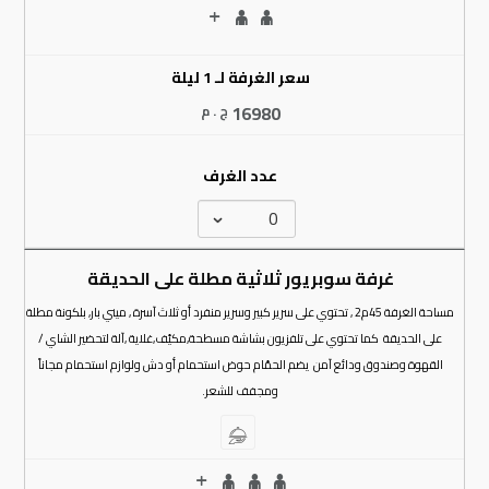
سعر الغرفة لـ 1 ليلة
16980
ج . م
عدد الغرف
غرفة سوبريور ثلاثية مطلة على الحديقة
مساحة الغرفة 45م2 , تحتوي على سرير كبير وسرير منفرد أو ثلاث آسرة , ميني بار, بلكونة مطلة
على الحديقة كما تحتوي على تلفزيون بشاشة مسطحة,مكيّف,غلاية ,آلة لتحضير الشاي /
القهوة وصندوق ودائع آمن يضم الحمّام حوض استحمام أو دش ولوازم استحمام مجاناً
ومجفف للشعر.