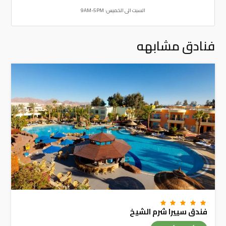
السبت الى الخميس: 9AM-5PM
فنادق مشابهه
فندق سييرا شرم الشيخ