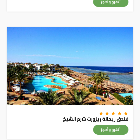
أتفرج وأحجز
فندق ريحانة ريزورت شرم الشيخ
أتفرج وأحجز