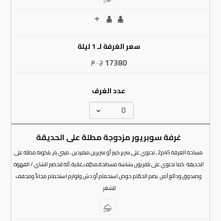
سعر الغرفة لـ 1 ليلة
17380
ج . م
عدد الغرف
غرفة سوبريور مزدوجة مطلة على الحديقة
مساحة الغرفة 45م2 , تحتوي على سرير كبير أو سريرين منفردين , ميني بار, بلكونة مطلة على
الحديقة كما تحتوي على تلفزيون بشاشة مسطحة,مكيّف,غلاية ,آلة لتحضير الشاي / القهوة
وصندوق ودائع آمن يضم الحمّام حوض استحمام أو دش ولوازم استحمام مجاناً ومجفف
للشعر.