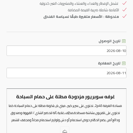
تشمل الإفطار والغداء والعشاء والمشروبات الغير كحولية
الأقامة شاملة ضريبة القيمة المضافة
ملحوظة : الأسعار متغيرة طبقًا لسياسة الفندق
تاريخ الوصول
تاريخ المغادرة
غرفه سوبريور مزدوجة مطلة على حمام السباحة
مساحة الغرفة 45م2 , تحتوي على سرير كبير , ميني بار, بلكونة مطلة على حمام السباحة كما
تحتوي على تلفزيون بشاشة مسطحة,مكيّف,غلاية ,آلة لتحضير الشاي / القهوة وصندوق
ودائع آمن يضم الحمّام حوض استحمام أو دش ولوازم استحمام مجاناً ومجفف للشعر.