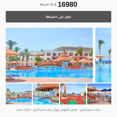
16980
ج . م
/ لكل ليلة
عرض على الخريطة
رحلات شرم الشيخ -بار حمام سباحة فندق الباتروس رويال جراند شرم الشيخ - اجازات مصر