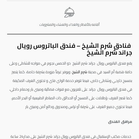
أقامه بالأفطار والغذاء والعشاء والمشروبات
فنادق شرم الشيخ – فندق الباتروس رويال
جراند شرم الشيخ
يقع فندق الباتروس رويال جراند شرم الشيخ ذو الخمس نجوم في مواجه للشاطئ وعلى
حافة هضبة أم السيد في مدينة
شرم الشيخ
، ويوفر غرفاً مزودة بشرفة خاصة، كما يتميز
بمسبح خارجي وشاطئ خاص، فيما تتوفر خدمة الواي فاي و تحتوي الغرف المكيفة
في فندق الباتروس رويال جراند على تلفزيون مع قنوات فضائية وميني بار وحمام داخلي،
كما تتميز الغرف بإطلالات على المسبح أو الحدائق ذات المناظر الطبيعية أو البحر الأحمر،
فيما تحتوي جميع الغرف على شرفة أو تراس وصندوق ودائع آمن وميني بار
مرافق الفندق
خدمات مكتب الإستقبال فى فندق الباتروس رويال جراند شرم الشيخ على مدار24 ساعة