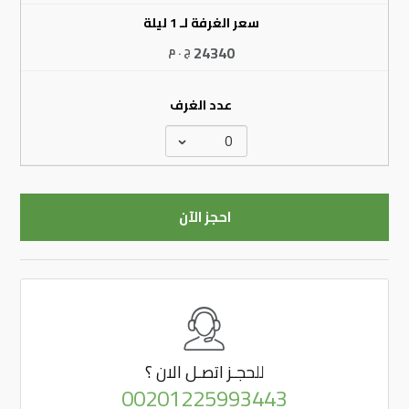
سعر الغرفة لـ 1 ليلة
24340
ج . م
عدد الغرف
احجز الآن
للحجـز
اتصـل الان ؟
00201225993443