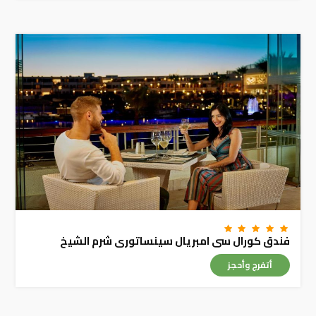
فندق كورال سى امبريال سينساتورى شرم الشيخ
أتفرج وأحجز