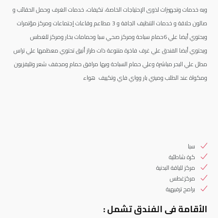
وبه خدمات وتجهيزات لذوى الإحتياجات الخاصة، تكيفات، خدمات الغرف وحمل الحقائب و
صالون حلاقة و خدمات التنظيف الجافة و 3 مطاعم وقاعات إجتماعات ومركز مؤتمرات
وبحتوي أيضا علي 6حمام سباحة ومركز صحي سبا وحمامات بخار ومركز للغطس
ويحتوي أبضا الفندق علي غرف فاخرة متنوعة ذات طراز أنيق تحتوي معظمها علي تراس
مطل علي البحر مباشرة وعلي حمام السباحة وبها مرافق حمام ومجفف شعر وتليفزيون
ومكواة عند الطلب وميني بار وواي فاي وتكييف هواء
سبا
كرة شاطئية
مركز للياقة البدنية
مركزغطس
برامج ترفيهية
الأقامة فى الفندق تشمل :