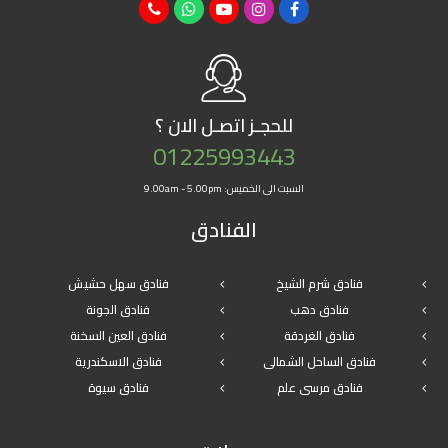
للحجـز
اتصـل الان ؟
01225993443
السبت الى الخميس: 9.00am - 5.00pm
الفنادق
فنادق شرم الشيخ
فنادق سهل حشيش
فنادق دهب
فنادق الجونة
فنادق الغردقة
فنادق العين السخنة
فنادق الساحل الشمالى
فنادق الاسكندرية
فنادق مرسى علم
فنادق سيوة