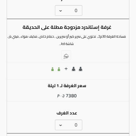
غرفة إستاندرد مزدوجة مطلة على الحديقة
مساحة الغرفة 30م2 , تحتوي على سرير كبير أو سريرين , حمام خاص , مكيف هواء , ميني بار ,
شاشة lcd ,
سعر الغرفة لـ 1 ليلة
7380
ج . م
عدد الغرف