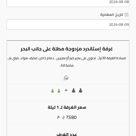
تاريخ المغادرة
غرفة إستاندرد مزدوجة مطلة على جانب البحر
مساحة الغرفة 30م2 , تحتوي على سرير كبير أو سريرين , حمام خاص , مكيف هواء , ميني بار ,
شاشة lcd ,
سعر الغرفة لـ 1 ليلة
7580
ج . م
عدد الغرف