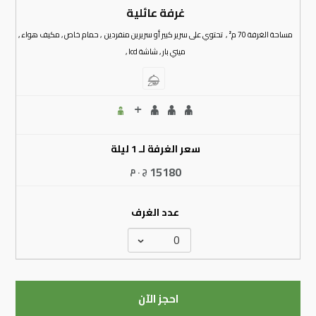
غرفة عائلية
مساحة الغرفة 70 م² , تحتوي على سرير كبير أو سريرين منفردين , حمام خاص , مكيف هواء ,
ميني بار , شاشة lcd ,
سعر الغرفة لـ 1 ليلة
15180
ج . م
عدد الغرف
احجز الآن