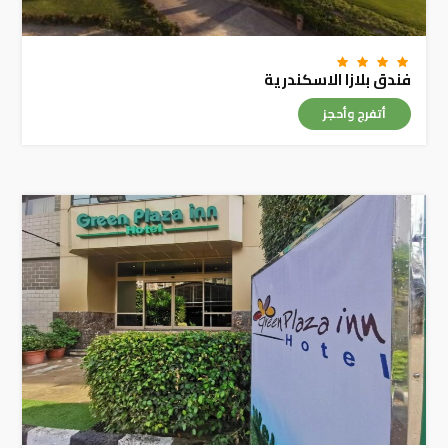
فندق بلازا الاسكندرية
أتفرج وأحجز