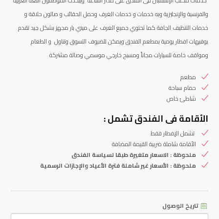
خدمات مكتب الإستقبال فى الفندق على مدار الساعه ويتحدث الموظفون اللغة العربية
والفرنسية والإنجليزية وبه خدمات و خدمات الغرف وحمل الحقائب و صالون حلاقة و
خدمات التنظيف الجافة كما تحتوي جميع الغرف على ميني بار مجهز بشكل جيد تقدم
بوفيهات افطار يومية بمطعم الفندق ويمكن للضيوف التسوق وتناول و الطعام
ومواقف خاصة للسيارات مجاناً ومسبح خارجي موسمي وصالة مشتركة
مطعم
حمام سباحة
شاطئ خاص
الأقامة فى الفندق تشمل :
تشمل الإفطار فقط
الأقامة شاملة ضريبة القيمة المضافة
ملحوظة : الاسعار متغيرة طبقا لسياسة الفندق
ملحوظة : الأسعار غير شاملة فترة الأعياد والإجازات الرسمية
تاريخ الوصول