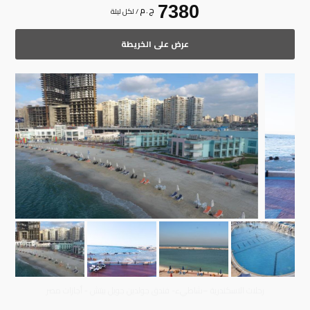
7380
ج . م
/ لكل ليلة
عرض على الخريطة
رحلات الاسكندرية –شاطيء- فندق جولدين جويل بيتش - أجازات مصر