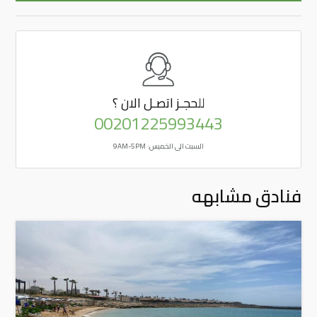
للحجـز
اتصـل الان ؟
00201225993443
السبت الى الخميس: 9AM-5PM
فنادق مشابهه