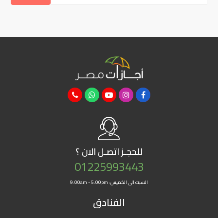
للحجـز
اتصـل الان ؟
01225993443
السبت الى الخميس: 9.00am - 5.00pm
الفنادق