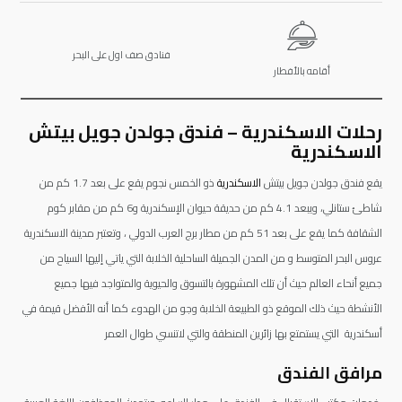
فنادق صف اول على البحر
أقامه بالأفطار
رحلات الاسكندرية – فندق جولدن جويل بيتش
الاسكندرية
يقع فندق جولدن جويل بيتش
الاسكندرية
ذو الخمس نجوم يقع على بعد 1.7 كم من
شاطئ ستانلي، ويبعد 4.1 كم من حديقة حيوان الإسكندرية و6 كم من مقابر كوم
الشقافة كما يقع على بعد 51 كم من مطار برج العرب الدولي ، وتعتبر مدينة الاسكندرية
عروس البحر المتوسط و من المدن الجميلة الساحلية الخلابة التي ياتي إليها السياح من
جميع أنحاء العالم حيث أن تلك المشهورة بالتسوق والحيوية والمتواجد فيها جميع
الأنشطة حيث ذلك الموقع ذو الطبيعة الخلابة وجو من الهدوء كما أنه الأفضل قيمة في
أسكندرية التي يستمتع بها زائرين المنطقة والتي لاتنسي طوال العمر
مرافق الفندق