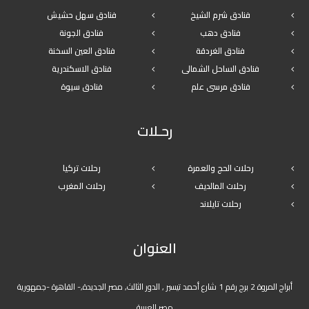
فنادق شرم الشيخ
فنادق سهل حشيش
فنادق دهب
فنادق الجونة
فنادق الغردقة
فنادق العين السخنة
فنادق الساحل الشمالى
فنادق الاسكندرية
فنادق مرسى علم
فنادق سيوة
رحـلات
رحلات الحج والعمرة
رحلات تركيا
رحلات المالديف
رحلات المغرب
رحلات تايلاند
العنوان
أبراج المروة 2 برج رقم 1 شارع أحمد تيسير , الدور الثالث, مصر الجديدة,- القاهرة -جمهورية
مصر العربية