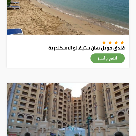
فندق جويل سان ستيفانو الاسكندرية
أتفرج وأحجز