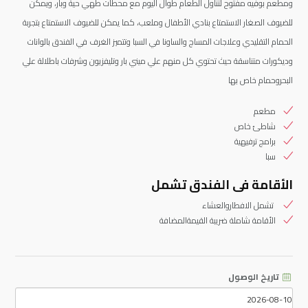
ومطعم بوفيه مفتوح لتناول الطعام طوال اليوم مع محطات طهي حية وبار، ويمكن
للضيوف الصغار الاستمتاع بنادي الأطفال وملعب، كما يمكن للضيوف الاستمتاع بتجربة
الحمام التقليدي وعلاجات المساج والساونا في السبا وتتميز الغرف في الفندق بالوانات
وديكورات متناسقة حيث تحتوي كل منهم علي ميني بار وتليفزيون وشرفات باطلالة علي
البحروحمام خاص بها
مطعم
شاطئ خاص
برامج ترفيهية
سبا
الأقامة فى الفندق تشمل
تشمل الافطاروالعشاء
الأقامة شاملة ضريبة القيمةالمضافة
تاريخ الوصول