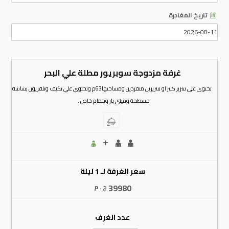
تاريخ المغادرة
غرفة مزدوجة سوبريور مطلة علي البحر
تحتوى على سرير كبير او سريرين منفردين ومساحتها63م وتحتوي علي تكيف وتلفزيون بشاشة
مسطحة وميني بار وحمام خاص .
سعر الغرفة لـ 1 ليلة
39980
ج . م
عدد الغرف