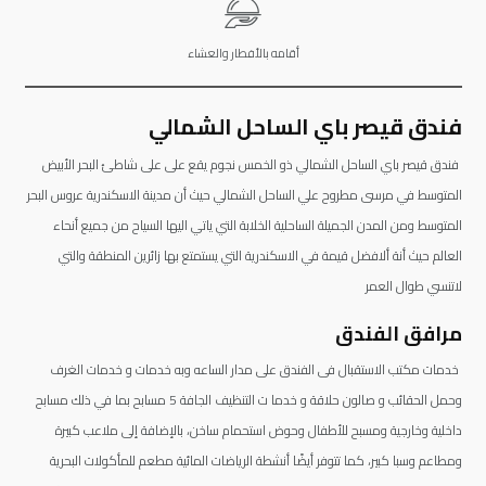
أقامه بالأفطار والعشاء
فندق قيصر باي الساحل الشمالي
فندق قيصر باي الساحل الشمالي ذو الخمس نجوم يقع على على شاطئ البحر الأبيض
المتوسط ​​في مرسى مطروح علي الساحل الشمالي حيث أن مدينة الاسكندرية عروس البحر
المتوسط ومن المدن الجميلة الساحلية الخلابة التي ياتي اليها السياح من جميع أنحاء
العالم حيث أنة ألافضل قيمة في الاسكندرية التي يستمتع بها زائرين المنطقة والتي
لاتنسي طوال العمر
مرافق الفندق
خدمات مكتب الاستقبال فى الفندق على مدار الساعه وبه خدمات و خدمات الغرف
وحمل الحقائب و صالون حلاقة و خدما ت التنظيف الجافة 5 مسابح بما في ذلك مسابح
داخلية وخارجية ومسبح للأطفال وحوض استحمام ساخن، بالإضافة إلى ملاعب كبيرة
ومطاعم وسبا كبير، كما تتوفر أيضًا أنشطة الرياضات المائية مطعم للمأكولات البحرية