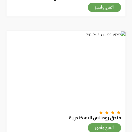
أتفرج وأحجز
فندق رومانس الاسكندرية
أتفرج وأحجز