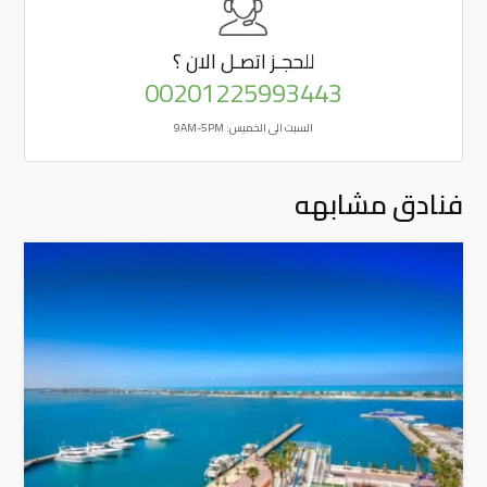
للحجـز
اتصـل الان ؟
00201225993443
السبت الى الخميس: 9AM-5PM
فنادق مشابهه