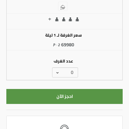
سعر الغرفة لـ 1 ليلة
69980
ج . م
عدد الغرف
احجز الآن