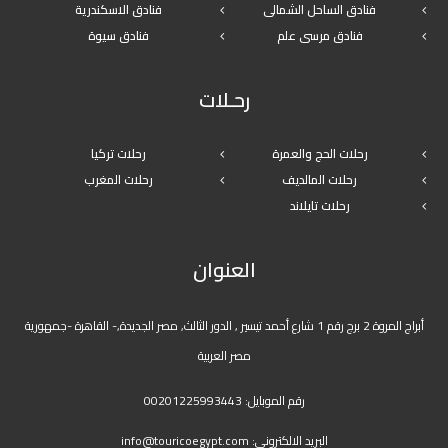
فنادق الساحل الشمالى
فنادق الاسكندرية
فنادق مرسى علم
فنادق سيوة
رحـلات
رحلات الحج والعمرة
رحلات تركيا
رحلات المالديف
رحلات المغرب
رحلات تايلاند
العنوان
أبراج المروة 2 برج رقم 1 شارع أحمد تيسير , الدور الثالث, مصر الجديدة,- القاهرة -جمهورية
مصر العربية
رقم الموبايل:
00201225993443
البريد الالكترونى:
info@touricoegypt.com