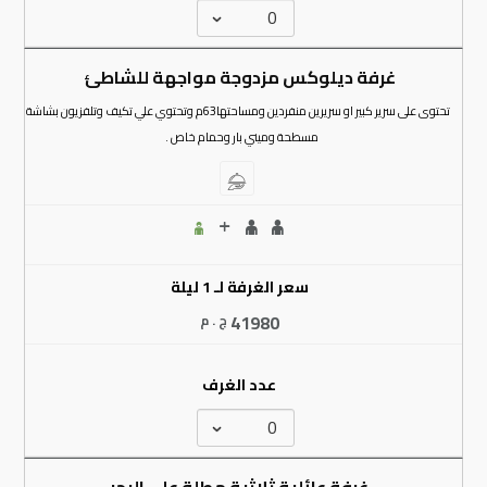
غرفة ديلوكس مزدوجة مواجهة للشاطئ
تحتوى على سرير كبير او سريرين منفردين ومساحتها63م وتحتوي علي تكيف وتلفزيون بشاشة
مسطحة وميني بار وحمام خاص .
سعر الغرفة لـ 1 ليلة
41980
ج . م
عدد الغرف
غرفة عائلية ثلاثية مطلة علي البحر