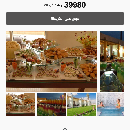
39980
ج . م
/ لكل ليلة
عرض على الخريطة