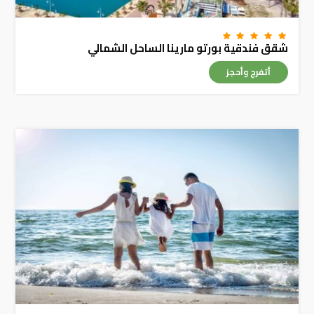
شقق فندقية بورتو مارينا الساحل الشمالي
أتفرج وأحجز