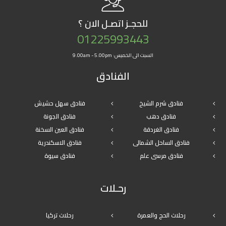
للحجـز
اتصـل الان ؟
01225993443
السبت الى الخميس: 9.00am - 5.00pm
الفنادق
فنادق شرم الشيخ
فنادق سهل حشيش
فنادق دهب
فنادق الجونة
فنادق الغردقة
فنادق العين السخنة
فنادق الساحل الشمالى
فنادق الاسكندرية
فنادق مرسى علم
فنادق سيوة
رحـلات
رحلات الحج والعمرة
رحلات تركيا