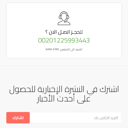
للحجـز
اتصـل الان ؟
00201225993443
السبت الى الخميس: 9AM-5PM
اشترك في النشرة الإخبارية للحصول
على أحدث الأخبار