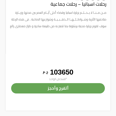
رحلات اسبانيا – رحلات جماعية
مــن مــنــا لا يــحــلــم بزيارة اسبانيا وقضاﺀ أحلى أيــام العمر بين مدنها وزيــارة
متاحفها الأثرية وشــواطــئــهــا الــذهــبــيــة وشوارعها الصاخبة , فى هذه الرحلة
سوف تقوم بزيارة مدينة برشلونة بما تتميز به من طبيعة ساحرة و طراز معمارى رائع
103650
ج . م
*للشخص الواحد
أتفرج وأحجز