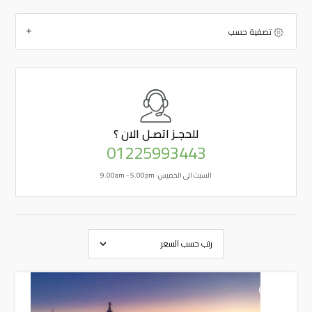
تصفية حسب
للحجـز
اتصـل الان ؟
01225993443
السبت الى الخميس: 9.00am - 5.00pm
+