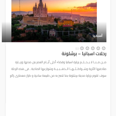
أسبانيا
(0)
رحلات اسبانيا – برشلونة
مــن مــنــا لا يــحــلــم بزيارة اسبانيا وقضاﺀ أحلى أيــام العمر بين مدنها وزيــارة
متاحفها الأثرية وشــواطــئــهــا الــذهــبــيــة وشوارعها الصاخبة , فى هذه الرحلة
سوف تقوم بزيارة مدينة برشلونة بما تتميز به من طبيعة ساحرة و طراز معمارى رائع