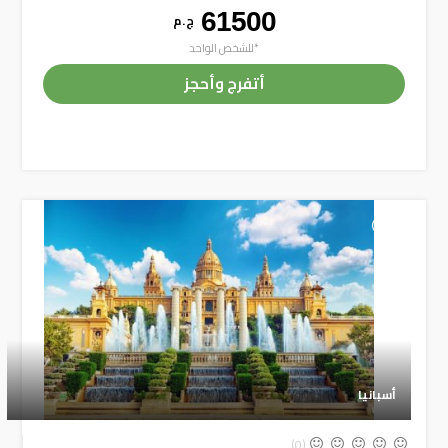
61500
ج . م
*للشخص الواحد
أتفرج وأحجز
+
أسبانيا
(0)