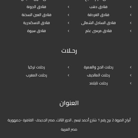
فنادق دهب
فنادق الجونة
فنادق الغردقة
فنادق العين السخنة
فنادق الساحل الشمالى
فنادق الاسكندرية
فنادق مرسى علم
فنادق سيوة
رحـلات
رحلات الحج والعمرة
رحلات تركيا
رحلات المالديف
رحلات المغرب
رحلات تايلاند
العنوان
أبراج المروة 2 برج رقم 1 شارع أحمد تيسير , الدور الثالث, مصر الجديدة,- القاهرة -جمهورية
مصر العربية