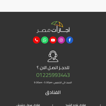
للحجـز
اتصـل الان ؟
01225993443
السبت الى الخميس: 9.00am - 5.00pm
الفنادق
فنادق شرم الشيخ
فنادق سهل حشيش