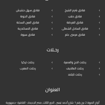
فنادق شرم الشيخ
فنادق سهل حشيش
فنادق دهب
فنادق الجونة
فنادق الغردقة
فنادق العين السخنة
فنادق الساحل الشمالى
فنادق الاسكندرية
فنادق مرسى علم
فنادق سيوة
رحـلات
رحلات الحج والعمرة
رحلات تركيا
رحلات المالديف
رحلات المغرب
رحلات تايلاند
العنوان
أبراج المروة 2 برج رقم 1 شارع أحمد تيسير , الدور الثالث, مصر الجديدة,- القاهرة -جمهورية