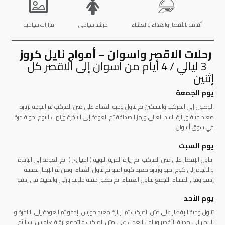
أقامه بالأفطار والغذاء والعشاء
مرشد سياحى
مزارات سياحيه
رحلات الاقصر واسوان – أمواج نايل كروز
3 ليالي / 4 أيام من اسوان إلى الاقصر كل
إثنين
يوم الجمعة
الوصول إلي المركب والتسكين ثم تناول وجبة الغداء علي متن المركب ثم التوجة لزيارة
معبد فيلة وزيارة السد العالي ورمز الصداقة ثم العودة إلى الباخرة وإنهاء اليوم بجولة حرة
في سوق أسوان
يوم السبت
تناول الإفطار على متن المركب ثم زيارة القرية النوبية ( اختياري ) ثم العودة إلى الباخرة
والاتجاه إلي كوم امبو وزيارة معبد كوم امبو ثم تناول الغداء ومن ثم الإبحار لمدينة
إدفو وفي المساء التجمع لتناول العشاء ثم حضور حفلة جلابية بارتي والمبيت في إدفو
يوم الأحد
تناول وجبة الإفطار علي متن المركب ثم زيارة معبد حورس بإدفو ثم العودة إلى الباخرة و
الإبحار إلي مدينة الأقصر وتناول الغداء علي متن المركب والتجمع لرؤية هاويس إسنا ثم