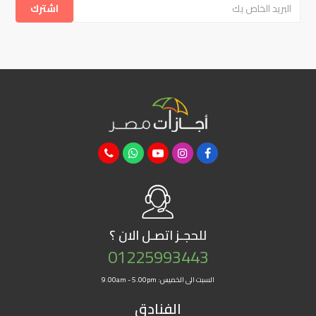
للحجـز
اتصـل الان ؟
01225993443
السبت الى الخميس: 9.00am - 5.00pm
الفنادق