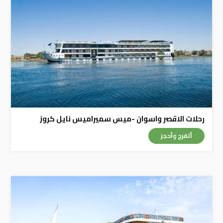
رحلات الاقصر واسوان -ميس سميراميس نايل كروز
أتفرج وأحجز