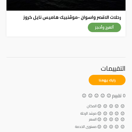
رحلات الاقصر واسوان -موڤنبيك هاميس نايل كروز
أتفرج وأحجز
التقييمات
رايك يهمنا
0 تقييم
المكان
مرشد الرحلة
السعر
مستوى الخدمة