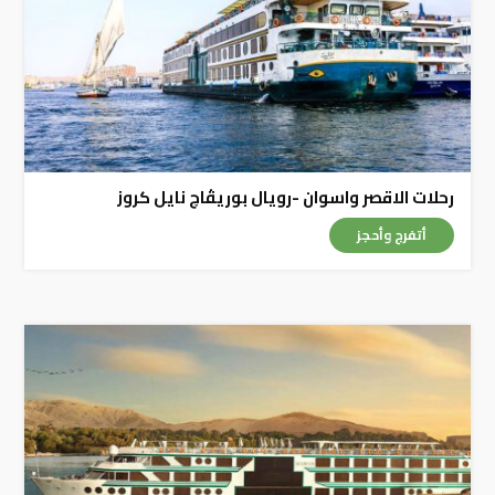
رحلات الاقصر واسوان -رويال بوريڤاچ نايل كروز
أتفرج وأحجز