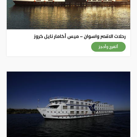
رحلات الاقصر واسوان – ميس أكامار نايل كروز
أتفرج وأحجز