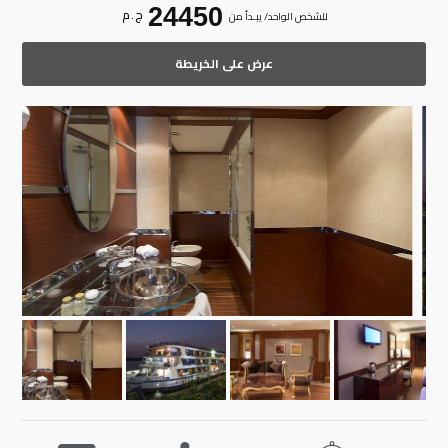
24450
ج . م
للشخص الواحد/ يبـدأ من
عرض على الخريطة