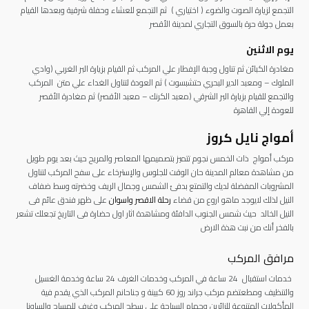
التجمع لزيارة الصوت والضوء ( اختياري ) ثم التجمع للعشاء وحفلة شرقية وبعدها القيام
بعمل جولة حرة بالسوق التجاري لمدينة الأقصر
يوم الاثنين
مغادرة الكبائن ثم تناول وجبة الإفطار علي المركب ثم القيام بزيارة البر الغربي (وادي
الملوك – ومعبد الدير البحري حتشبسوت ) ثم العودة لتناول الغداء علي متن المركب
والتجمع للقيام بزيارة البر الشرقي (معبد الكرنك – معبد الأقصر) ثم مغادرة الأقصر
للعودة إلي القاهرة
أمواج نايل كروز
مركب أمواج ذات الخمس نجوم تتميز بتصميمها المعاصر والمريح حيث بعد يوم طويل
من مشاهدة معالم المدينة حان الوقت للجلوس والإسترخاء على سفح المركب لتناول
المشروبات المفضلة لديك والتمتع بدفئ الشمس وجمال الريف وخضرته وسط ضفاف
النيل لذلك لايوجد ماهو اروع من قضاء
رحلة الاقصر واسوان
على ظهر فندق عائم فى
النيل الخالد حيث شمس الجنوب الدافئة ومشاهدة اثار اول حضارة فى التاريخ تجعلك تشعر
بالفخر أنك من نبت هذة الارض
مرافق المركب
خدمات استقبال 24 ساعة في المركب وخدمات الغرف 24 ساعة وخدمة الغسيل
والتنظيف ومطعتضم مركب جراند روز 60 كبينة و جناحانم المركب الذي يقدم فية
المأكولات المتنوعة للزائرين وحمام السباحة علي سطح المركب وغرف للمساج والساونا