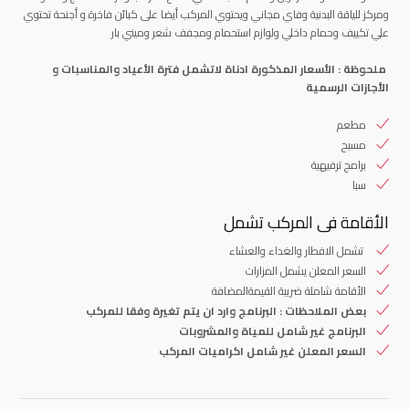
ومركز للياقة البدنية وفاي مجاني ويحتوي المركب أيضا على كبائن فاخرة و أجنحة تحتوي
علي تكييف وحمام داخلي ولوازم استحمام ومجفف شعر وميني بار
ملحوظة : الأسعار المذكورة ادناة لاتشمل فترة الأعياد والمناسبات و
الأجازات الرسمية
مطعم
مسبح
برامج ترفيهية
سبا
الأقامة فى المركب تشمل
تشمل الافطار والغداء والعشاء
السعر المعلن يشمل المزارات
الأقامة شاملة ضريبة القيمةالمضافة
بعض الملاحظات : البرنامج وارد ان يتم تغيرة وفقا للمركب
البرنامج غير شامل للمياة والمشروبات
السعر المعلن غير شامل اكراميات المركب