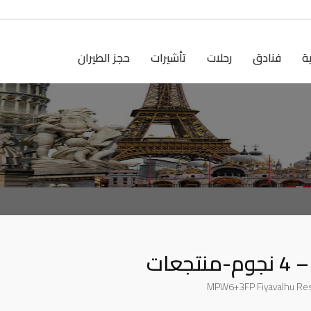
ية
فنادق
رحلات
تأشيرات
حجز الطيران
عات
MPW6+3FP Fiyavalhu Res