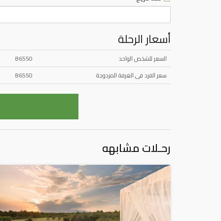
أسعار الرحلة
السعر للشخص الواحد
86550
سعر الفرد فى الغرفة المزدوجة
86550
رحـلات مشابهه