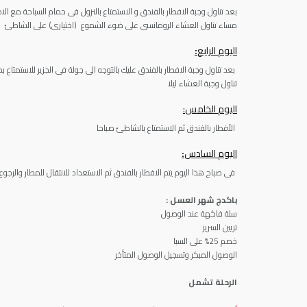
بعد تناول وجبة الافطار بالفندق و الاستمتاع بالنزول فى حمام السباحة مع الاط
مساء تناول العشاء الرومانسى على ضوء الشموع (اختيارى) على الشاطئ
اليو
م
الرابع
:
بعد تناول وجبة الافطار بالفندق عليك بالتوجه الى جولة فى الجزير للاستمتاع ب
تناول وجبة العشاء ليلا
اليو
م
الخامس
:
الأفطار بالفندق ثم الاستمتاع بالشاطئ صباحا
اليو
م
السادس
:
فى صباح هذا اليوم يتم الافطار بالفندق ثم الاستعداد للانتقال للمطار والرجوع
باكدج شهر العسل :
سلة فاكهة عند الوصول
تزيين السرير
خصم 25% على السبا
الوصول المبكر وتسجيل الوصول المتأخر
الرحلة تشمل