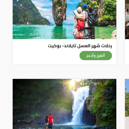
رحلات شهر العسل تايلاند- بوكيت
أتفرج وأحجز