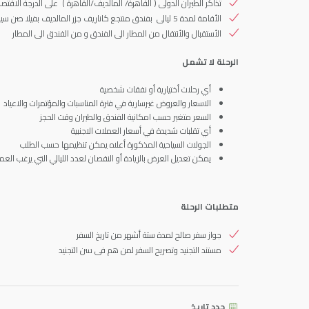
تذاكر الطيران الدولى ( القاهرة/ المالديف/القاهرة ) على الدرجة الاقتصاد
الأقامة لمدة 5 ليالى بفندق منتجع كاناريف جزر المالديف بفيلا صن سيت بيتش شاملة الأفطار والعشاء
الأستقبال والأنتقال من المطار الى الفندق و من الفندق الى المطار
الرحلة لا تشمل
أي رحلات أختيارية أو نفقات شخصية
الاسعار والعروض غيرسارية في فترة المناسبات والمؤتمرات والاعياد
السعر متغير حسب امكانية الفندق والطيران وقت الحجز
أي تقلبات شديدة في أسعار العملات الاجنبية
الجولات السياحية المذكورة أعلاه يمكن تنظيمها حسب الطلب
يمكن تعديل العرض بالزيادة أو النقصان لعدد الليالي التي يرغب الع
متطلبات الرحلة
جواز سفر صالح لمدة ستة أشهر من تاريخ السفر
مستند التجنيد وتصريح السفر لمن هم فى سن التجنيد
حدد تاريخ