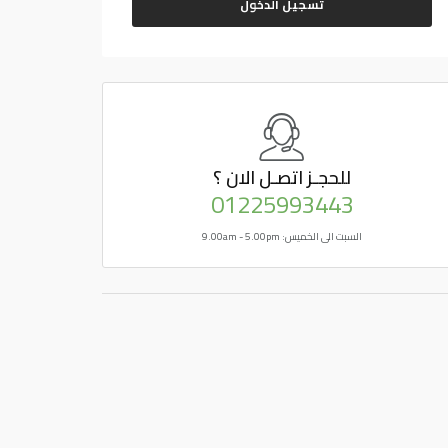
تسجيل الدخول
للحجـز
اتصـل الان ؟
01225993443
السبت الى الخميس: 9.00am - 5.00pm