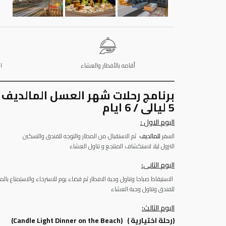
أقامه بالأفطار والعشاء
ا
برنامج رحلات شهر العسل المالديف
5 ليالى / 6 ايام
اليو
م
الاول
:
السفر
للمالديف
ثم الاستقبال من المطار والتوجه للفندق والتسكين
النزول ليلا لاستكشاف المنتجع و تناول العشاء
اليو
م
الثانى
:
الاستيقاظ صباحا وتناول وجبة الافطار ثم قضاء يوم للاسترخاء والاستمتاع با
للفندق وتناول وجبة العشاء
اليو
م
الثالث
:
(رحلة اختيارية ) (Candle Light Dinner on the Beach)