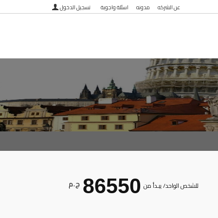
عن الشركه
مدونه
اسئلة واجوبة
تسجيل الدخول
86550
ج . م
للشخص الواحد/ يبـدأ من