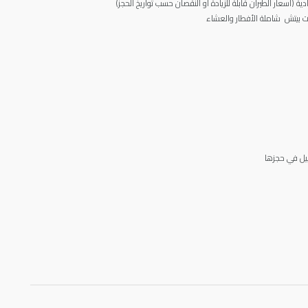
ية (اسعار الطيران قابلة للزيادة او النقصان حسب تواريخ الحجز)
ميل في حجزها