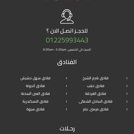
للحجـز
اتصـل الان ؟
01225993443
السبت الى الخميس: 9.00am - 5.00pm
الفنادق
فنادق شرم الشيخ
فنادق سهل حشيش
فنادق دهب
فنادق الجونة
فنادق الغردقة
فنادق العين السخنة
فنادق الساحل الشمالى
فنادق الاسكندرية
فنادق مرسى علم
فنادق سيوة
رحـلات