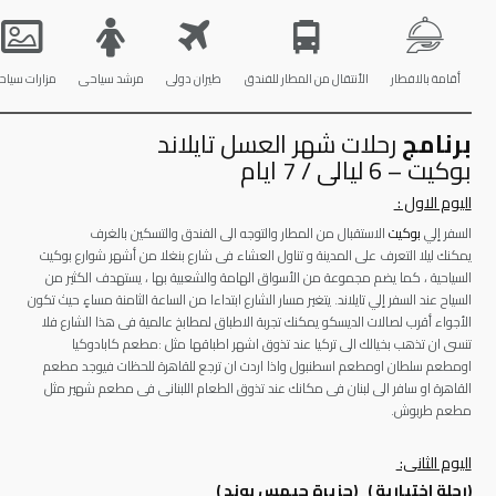
أقامة بالافطار
الأنتقال من المطار للفندق
طيران دولى
مرشد سياحى
مزارات سياح
برنامج
رحلات شهر العسل تايلاند
بوكيت – 6 ليالى / 7 ايام
اليوم الاول :
السفر إلي
بوكيت
الاستقبال من المطار والتوجه الى الفندق والتسكين بالغرف
يمكنك ليلا التعرف على المدينة و تناول العشاء فى شارع بنغلا من أشهر شوارع بوكيت
السياحية ، كما يضم مجموعة من الأسواق الهامة والشعبية بها ، يستهدف الكثير من
السياح عند السفر إلي تايلاند. يتغير مسار الشارع ابتداءا من الساعة الثامنة مساءٍ حيث تكون
الأجواء أقرب لصالات الديسكو يمكنك تجربة الاطباق لمطابخ عالمية فى هذا الشارع فلا
تنسى ان تذهب بخيالك الى تركيا عند تذوق اشهر اطباقها مثل :مطعم كابادوكيا
اومطعم سلطان اومطعم اسطنبول واذا اردت ان ترجع للقاهرة للحظات فيوجد مطعم
القاهرة او سافر الى لبنان فى مكانك عند تذوق الطعام اللبنانى فى مطعم شهير مثل
مطعم طربوش.
اليوم الثانى:
(رحلة اختيارية ) (جزيرة جيمس بوند )