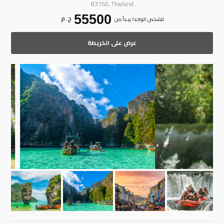
83150, Thailand
55500
ج . م
للشخص الواحد/ يبـدأ من
عرض على الخريطة