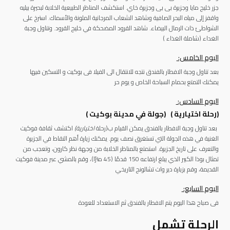
جزر
خليج مايا وجزيرة بى بى وجزيرة خاي
.
استكشف المناظر الطبيعية الخلابة لبحيرة بيليه
واقفز إلى مياه البحر الصافية وشاهد الشعاب المرجانية الملونة والأسماك. استرخ على
الشواطئ ذات الرمال البيضاء. شاهد القرود المضحكة في خليج القرود.
وتناول وجبة
الغداء (شاملة الغذاء )
اليوم الخامس:
بعد تناول وجبة الافطار بالفندق نتجه للانتقال الى الفيلا فى بوكيت و التسكين فيها
يمكنك التمتع بحمام السباحة الخاص و يوم حر
اليوم السادس:
(رحلة اختيارية ) (جولة في مدينة بوكيت )
بعد تناول وجبة الافطار بالفندق يمكن القيام ب(رحلة
اختيارية)
اكتشف ثقافة فوكيت
الغنية في هذه الجولة التي تستغرق نصف يوم. يمكنك زيارة أهم النقاط في الجزيرة
والتعرف على تاريخ الجزيرة. استمتع بالمناظر الخلابة من وجهة نظر كارون، وتعجب من
تمثال بوذا الكبير الذي يبلغ ارتفاعه 150 قدمًا (45 مترًا)، وقم بالمشي عبر مدينة فوكيت
القديمة، وقم بزيارة دير وات تشالونج التاريخي
اليوم السابع:
فى صباح هذا اليوم يتم الافطار بالفندق ثم الاستعداد للعودة
الرحلة تشمل