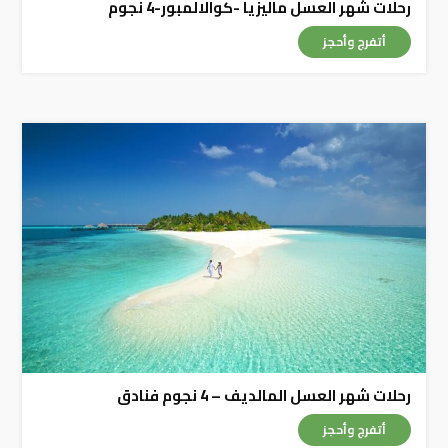
رحلات شهر العسل ماليزيا -كوالالمبور-4 نجوم
أتفرج وأحجز
رحلات شهر العسل المالديف – 4 نجوم فنادق
أتفرج وأحجز