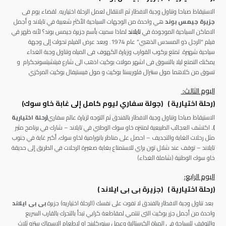
الاستيقاظ صباحا وتناول وجبة الافطار ثم الانتقال لعمل الرحلة اختياريه. لقضاء يوم فى
جزيرة جيمس بوند
هي واحدة من الوجهات السياحية الأكثر شعبية في تايلاند
و أجمل
الاماكن السياحية الموجودة في
تايلاند
لماذا سميت بأسم جزيرة جيمس بوند؟ لأنه ظهر في
فيلم “الرجل ذو المسدس الذهبي” عام 1974. وبعد عرض الفيلم تحولت إلى وجهة
سياحية شهيرة
. تمتع بركوب القوارب وزيارة الكهوف فى المياه وتناول وجبة الغداء
يمكنك التمتع ليلا بالتسوق فى اشهر مولات بوكيت اذهب الى شارع
فيتشيتسونجكرام
و
تسوق من كلاهما مول
سنترال فلوريستا بوكيت و مول فيستيفال بوكيت المركزي
اليوم الثالث:
(رحلة اختيارية ) (
جولة سفاري ليوم كامل إلى غابة خاو سوك
)
الاستيقاظ صباحا وتناول وجبة الافطار بالفندق ثم التوجه لزيارة عالم سفاري
(رحلة اختيارية
).
اكتشف العجائب الطبيعية لمتنزه خاو سوك الوطني في تايلاند
– شارك في برنامج مثير
مثل رحلات الغابة والتجديف – احصل على مناظر بانورامية لخاو سوك، أكبر غابة في جنوب
تايلاند – توقف عند شلال تون براي للاستمتاع بغابة صغيرة الرحلات في الطريق إلى حديقة
خاو سوك الوطنية (شاملة الغذاء)
اليوم الرابع:
(رحلة اختيارية ) (جزيرة بى بى ايلاند )
بعد تناول وجبة الافطار بالفندق لا تفوت على نفسك (الرحلة اختياريه) جزيرة
بى بى ايلاند
واحدة من أجمل جزر بوكيت التى تنتمي لمقاطعة كرابي تبدأ بالتحرك بالقارب السريع
والتوقف للسباحة فى المياة الكرستالية وعمل سنوركلينج او لاطعام الاسماك ستزو ثلاث