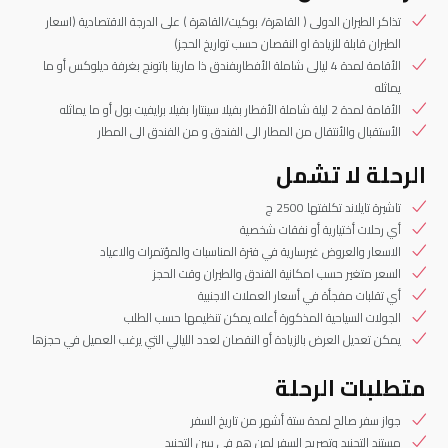
تذاكر الطيران الدولى ( القاهرة/ بوكيت/القاهرة ) على الدرجة الاقتصادية (اسعار
الطيران قابلة للزيادة او النقصان حسب تواريخ الحجز)
الأقامة لمدة 4 ليالى شاملة الأفطاربفندق ذا مارينا باتونج بغرفة ديلوكس أو ما
يماثله
الأقامة لمدة 2 ليلة شاملة الأفطار بفيلا سينتارا بفيلا برايفيت بول أو ما يماثله
الأستقبال والأنتقال من المطار الى الفندق و من الفندق الى المطار
الرحلة لا تشمل
تاشيرة تايلاند تكلفتها 2500 ج
أي رحلات أختيارية أو نفقات شخصية
الاسعار والعروض غيرسارية في فترة المناسبات والمؤتمرات والاعياد
السعر متغير حسب امكانية الفندق والطيران وقت الحجز
أي تقلبات مفجأة في أسعار العملات الاجنبية
الجولات السياحية المذكورة أعلاه يمكن تنظيمها حسب الطلب
يمكن تعديل العرض بالزيادة أو النقصان لعدد الليالي التي يرغب العميل في حجزها
متطلبات الرحلة
جواز سفر صالح لمدة ستة أشهر من تاريخ السفر
مستند التجنيد وتصريح السفر لمن هم فى سن التجنيد