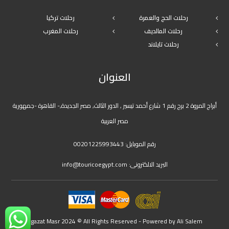
رحلات الحج والعمرة
رحلات تركيا
رحلات المالديف
رحلات المغرب
رحلات تايلاند
العنوان
أبراج المروة 2 برج رقم 1 شارع أحمد تيسير , الدور الثالث, مصر الجديدة,- القاهرة -جمهورية
مصر العربية
رقم الموبايل:
00201225993443
البريد الالكترونى:
info@touricoegypt.com
Agazat Masr 2024 © All Rights Reserved - Powered by
Ali Salem