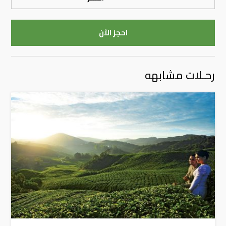
احجز الآن
رحـلات مشابهه