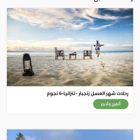
رحلات شهر العسل زنجبار -تنزانيا-4 نجوم
أتفرج وأحجز