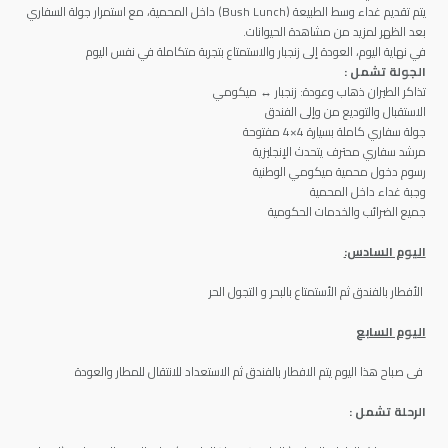
يتم تقديم غداء وسط الطبيعة (Bush Lunch) داخل المحمية، مع استمرار جولة السفاري
بعد الظهر لمزيد من مشاهدة الحيوانات.
في نهاية اليوم، العودة إلى زنجبار والاستمتاع بتجربة متكاملة في نفس اليوم
الجولة تشمل :
تذاكر الطيران ذهاب وعودة: زنجبار ↔ ميكومي
الاستقبال والتوديع من وإلى الفندق
جولة سفاري كاملة بسيارة 4×4 مفتوحة
مرشد سفاري محترف يتحدث الإنجليزية
رسوم دخول محمية ميكومي الوطنية
وجبة غداء داخل المحمية
جميع الضرائب والخدمات الحكومية
اليوم السادس:
الأفطار بالفندق ثم الأستمتاع بالبحر و التجول الحر
اليوم السابع
فى صباح هذا اليوم يتم الافطار بالفندق ثم الاستعداد للانتقال للمطار والعودة
الرحلة تشمل :