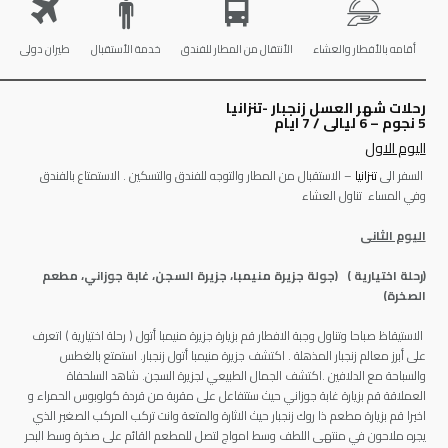
أقامه بالأفطار والعشاء
الأنتقال من المطار للفندق
خدمة الأستقبال
طيران دولى
رحلات شهر العسل زنجبار -تنزانيا
5 نجوم – 6 ليالى / 7 ايام
اليوم الاول
السفر الى
تنزانيا
– الاستقبال من المطار والتوجه للفندق والتسكين . الاستمتاع بالفندق
وفي المساء تناول العشاء
اليوم الثانى
(رحلة اختيارية ) (جولة جزيرة منيمبا، جزيرة السجن، غابة جوزاني، مطعم
الصخرة)
الاستيقاظ صباحا وتناول وجبة الافطار قم بزيارة جزيرة منيمبا أتول ( رحلة اختيارية ) اتعرف
على أبرز معالم زنجبار المذهلة . اكتشف جزيرة منيمبا أتول زنجبار. استمتع بالغطس
والسباحة مع الدلافين .اكتشف الجمال الطبيعي لجزيرة السجن. شاهد السلحفاة
العملاقة قم بزيارة غابة جوزاني حيث ستتفاعل على مقربة من قردة كولوبوس الحمراء و
اخيرا قم بزيارة مطعم ذا روك زنجبار حيث الاثارة والمتعة وانت تركب المركب الصغير الذي
يجره ملاحون في منتهى اللطف وسط امواج لتصل للمطعم القائم على صخرة وسط البحر