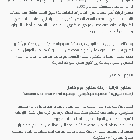
التراث العالمي لليونسكو منذ عام 2000.
تشمل الزيارة أهم المعالم مثل: الكاتدرائية الأنجليكانية (سوق العبيد سابقًا)، بيت العجائب
(المتحف الوطني)، متحف القصر، الحصن القديم، سوق داراجاني، حمامات الحمامني،
الكاتدرائية الكاثوليكية، ومنزل فريدي ميركوري، بالإضافة إلى الاستمتاع بأجواء الأسواق
والبازارات وأبواب زنجبار الشهيرة.
بعد ذلك، التوجه إلى مزارع التوابل، حيث ستستمتع بجولة مميزة داخل واحدة من أشهر
المزارع في زنجبار، للتعرف على أنواع متعددة من النباتات والأشجار مثل القرنفل، الفانيليا،
جوزة الطيب، الزنجبيل، الكركم والفلفل الأسود، مع فرصة لتجربتها عن قرب من خلال
اللمس والشم، بالإضافة إلى تذوق بعض الفواكه الطازجة.
اليوم الخامس
سفاري تنزانيا – رحلة سفاري يوم كامل
(رحلة اختيارية ) محمية ميكومي الوطنية (Mikumi National Park)
انطلق من شواطئ زنجبار الخلابة في رحلة سفاري مميزة ليوم كامل داخل محمية
ميكومي الوطنية، حيث تستمتع بمشاهدة الحياة البرية عن قرب مثل الفيلة ، الزرافات
الأسود وغيرها من الحيوانات على سافانا ميكاتا الشهيرة.
تبدأ الرحلة باصطحابك من الفندق مبكرًا والتوجه إلى المطار في زنجبار، ثم رحلة طيران
قصيرة إلى منطقة السفاري، حيث ينتظرك مرشد محترف لبدء مغامرتك داخل المحمية
بسيارة سفاري 4×4 مفتوحة.