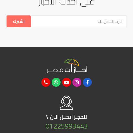
على أحدث الأخبار
للحجـز
اتصـل الان ؟
01225993443