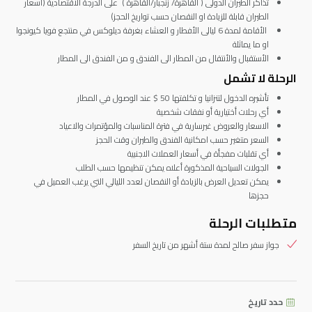
تذاكر الطيران الدولى ( القاهرة/ زنجبار/القاهرة ) على الدرجة الاقتصادية (اسعار
الطيران قابلة للزيادة او النقصان حسب تواريخ الحجز)
الأقامة لمدة 6 ليالى الأفطار و العشاء بغرفة ديلوكس في منتجع فويا كيونجوا
او ما يماثلة
الأستقبال والأنتقال من المطار الى الفندق و من الفندق الى المطار
الرحلة لا تشمل
تأشيره الدخول لتنزانيا و تكلفتها 50 $ عند الوصول في المطار
أي رحلات أختيارية أو نفقات شخصية
الاسعار والعروض غيرسارية في فترة المناسبات والمؤتمرات والاعياد
السعر متغير حسب امكانية الفندق والطيران وقت الحجز
أي تقلبات مفجأة في أسعار العملات الاجنبية
الجولات السياحية المذكورة أعلاه يمكن تنظيمها حسب الطلب
يمكن تعديل العرض بالزيادة أو النقصان لعدد الليالي التي يرغب العميل في
حجزها
متطلبات الرحلة
جواز سفر صالح لمدة ستة أشهر من تاريخ السفر
حدد تاريخ