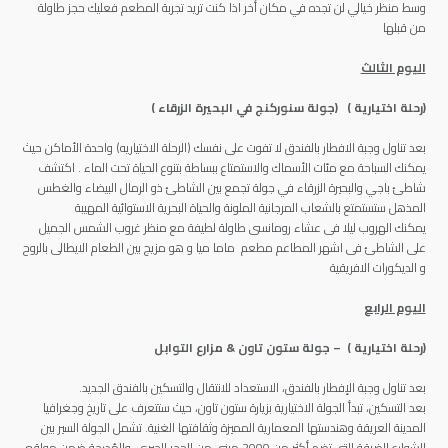
وسط منظر خيالي لن تجده في مكان أخر اذا كنت تريد تجربة المطعم فعليك حجز طاولة
من قبلها
اليوم الثالث
(
رحلة اختيارية ) (
جولة سنوركنج في البحيرة الزرقاء )
بعد تناول وجبة الافطار بالفندق لا تفوت على نفسك (الرحلة الاختياريه) واحدة الأماكن حيث
يمكنك السباحة مع مئات الأسماك والاستمتاع ببساطة بتنوع الحياة تحت الماء . اكتشف
شاطئ باجي والبحيرة الزرقاء في جولة تجمع بين الشاطئ ذو الرمال البيضاء والغطس
المذهل ستستمتع بالشعاب المرجانية الملونة والحياة البحرية الاستوائية المهيبة
يمكنك الهروب ليلا فى عشاء رومانسى طاولة لطيفة مع منظر غروب الشمس الجميل
على الشاطئ فى اشهر المطاعم مطعم ماما ميا و هو مزيج بين الطعام الايطالى بالروح
و الديكورات الافريقية
اليوم الرابع
(رحلة اختيارية )
– جولة ستون تاون & مزارع التوابل
بعد تناول وجبة الإفطار بالفندق، الاستعداد للانتقال والتسكين بالفندق الجديد.
بعد التسكين، تبدأ الجولة الاختيارية بزيارة ستون تاون، حيث ستتعرف على تاريخ وجغرافيا
المدينة العريقة وهندستها المعمارية المميزة وثقافتها الغنية. تشمل الجولة السير بين
الشوارع الضيقة التي تضم أكثر من 2000 مبنى من الحجر الجيري، والمُدرجة ضمن مواقع