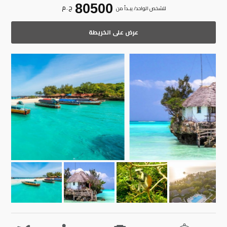
80500
ج . م
للشخص الواحد/ يبـدأ من
عرض على الخريطة