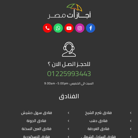
للحجـز
اتصـل الان ؟
01225993443
السبت الى الخميس: 9.00am - 5.00pm
الفنادق
فنادق شرم الشيخ
فنادق سهل حشيش
فنادق دهب
فنادق الجونة
فنادق الغردقة
فنادق العين السخنة
فنادق الساحل الشمالى
فنادق الاسكندرية