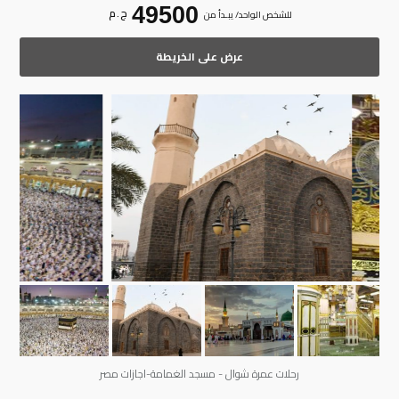
49500
ج . م
للشخص الواحد/ يبـدأ من
عرض على الخريطة
رحلات عمرة شوال - مسجد الغمامة-اجازات مصر