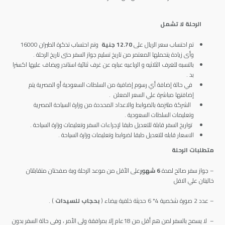
الرحلة لا تشمل
تم احتساب سعر الريال على
12.70
جنية
وتم احتساب تذكرة الطيران 16000
وأى زيادة يتحملها المعتمر من تاريخ تسليم جواز السفر حتى تاريخ الرحلة .
بالنسبه للغرف الثلاثيه و الرباعيه عباره عن غرف ثنائية استاندر ويضاف عليها اكسترا
بد .
في حالة إضافة أي رسوم إضافية من السلطات السعودية أو المصرية يتم
إضافتها مباشرة علي السعر المعلن .
الشركة ملتزمة بالضوابط والاعداد المحددة من وزارة السياحة المصرية
وتعليمات السلطات السعودية .
تواريخ السفر قابلة للتعديل طبقا لإجراءات السفر وتعليمات وزارة السياحة .
الاسعار قابله للتعديل طبقا لضوابط وتعليمات وزارة السياحة .
متطلبات الرحلة
– جواز سفر صالح لمدة
6 شهور
على الأقل من موعد الرحلة وبة صفحتان متقابلتان
خاليتان علي الاقل
– عدد 2 صورة شخصية 4* 6 حديثة خلفية بيضاء (
بحجاب للسيدات
) .
– لا يسمح بالسفر لمن هم أقل من 18عام إلا بمرافقة ولي الأمر ، وفي حالة السفر بدون