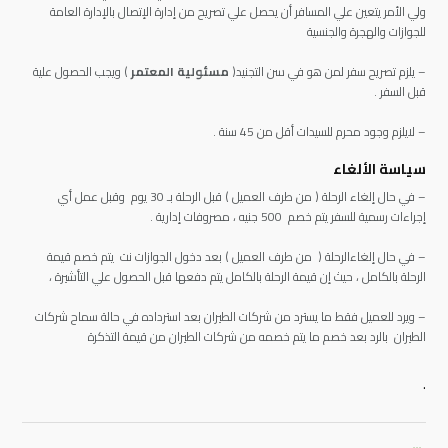
ولي الأمر يتعين علي المسافر أن يحصل علي تصريح من إدارة الإتصال بالإدارة العامة
للجوازات والهجرة والجنسية
– يلزم تصريح سفر لمن هو في سن التجنيد(
مسئولية المعتمر
) ويجب الحصول علية
قبل السفر .
– لايلزم وجود محرم للسيدات أقل من 45 سنة .
سياسة الألغاء
– في حال إلغاء الرحلة ( من طرف العميل ) قبل الرحلة بـ 30 يوم وقبل عمل أي
إجراءات رسمية للسفر يتم خصم 500 جنيه ، مصروفات إدارية .
– في حال إلغاءالرحلة ( من طرف العميل ) بعد دخول الجوازات نت يتم خصم قيمة
الرحلة بالكامل ، حيث إن قيمة الرحلة بالكامل يتم دفعها قبل الحصول علي التأشيرة ،
– ويرد للعميل فقط ما يسترد من شركات الطيران بعد استرداده في حالة سماح شركات
الطيران بالرد بعد خصم ما يتم خصمه من شركات الطيران من قيمة التذكرة
.