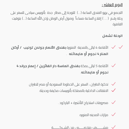
اليوم العاشر :
التجمع في بهو الفندق الساعة (…) للتوجة إلى مطار جدة بأتوبيس سياحى للسفر على
رحلة رقـم ( … ) إقلاع الساعة مساءاً وصول أرض الوطن بإذن الله الساعة (…) بتوقيت
القاهرة
الرحلة تشمل
الأقامة 4 ليالى بالمدينة المنورة
بفندق الأنصار جولدن توليب / أركان
المنار 4 نجوم أو مايماثله
.
الأقامة 5 ليالى بمكة
بفندق الماسة دار الفائزين / إعمار جراند 4
نجوم
أو مايماثله
.
تذكرة الطيران ، السفر على الخطوط السعودية أو مصر للطيران
الانتقالات الداخلية بالمملكة بأتوبيسات مكيفة وحديثة.
مصروفات استخراج التأشيرة + الباركود .
مزارات المدينه المنوره
مشـــــــرف متخصـــــص من الشــركـــــــة