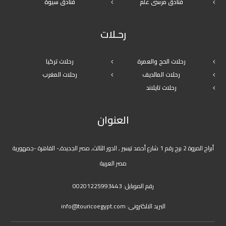
فنادق مرسى علم
فنادق سيوة
رحـلات
رحلات الحج والعمرة
رحلات تركيا
رحلات المالديف
رحلات المغرب
رحلات تايلاند
العنوان
أبراج المروة 2 برج رقم 1 شارع أحمد تيسير , الدور الثالث, مصر الجديدة,- القاهرة -جمهورية
مصر العربية
رقم الموبايل:
00201225993443
البريد الالكترونى:
info@touricoegypt.com