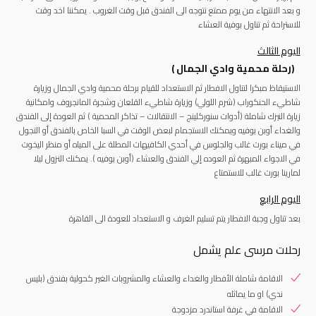
و بعد الانتهاء من يوم ممتع نتوجه الى الفندق قبل وقت الغروب . يمكننا اخد وقت
للاستراحة ثم تناول بوفية العشاء
اليوم الثالث
(
رحلة محمية وادي الجمال
)
الاستيقاظ مبكرا لتناول الافطار
ثم الاستعداد للقيام برحلة محمية وادي الجمال وزيارة
شاطيء الحنكوراب (شرم اللولي) وزيارة شاطيء القلعان وشجرة المانجروف وامكانية
زيارة النيزك شاملة (أدوات سنوركلينج – الانتقالات – تذاكر المحمية ) ثم العودة إلى الفندق
والغداء أوبن بوفيه ويمكنك الاستجمام لبعض الوقت في السبا الخاص بالفندق أو التجول
في ميناء بورت غالب والجلوس في أحدي الكافيهات المطلة على المياه أو منظر اليخوت
في الاجواء المبهرة ثم العوده إلي الفندق والعشاء (أوبن بوفيه ).
يمكنك النزول ليلا
لمارينا بورت غالب للاستمتاع
اليوم الرابع
بعد تناول وجبة الافطار يتم تسليم الغرف و الاستعداد للعودة الى القاهرة
رحلات مرسى علم يشمل
الاقامة شاملة الأفطار والغداء والعشاء والمشروبات الغير كحولية بفندق (بليس
ندي) او ما يماثله
الاقامة في غرفة استاندرد مزدوجة