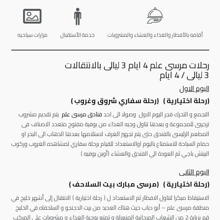
أقامه بالأفطار والغذاء والعشاء والمشروبات
خدمة الأستقبال
مزارات سياحيه
رحلات مرسى علم 4 ايام 3 ليالى بالانتقالات
3 ليالى / 4 ايام
اليوم الاول
(رحلة اختيارية ) (
رحلة سفاري شروق وغروب
)
التجمع و التحرك فجر اليوم الاول وصولا الى احد
فنادق مرسى علم
يتم تقديم مشروب
ترحيبى للمجموعة و بعدها تناول وجبه الغذاء من بوفية مفتوح متعدد الاصناف فى
المطعم الرئيسى بالفندق حتى يتم
تجهيز الغرف لاستلامها بعدها الذهاب الى البحر او
حمام السباحة للاستمتاع باليوم ا
والاستعداد للقيام برحلة سفاري لمشاهده الغروب وركوب
البيتش باجي ثم العودة الي الفندق والعشاء (أوبن بوفيه )
اليوم الثانى
(رحلة اختيارية ) (
مرسى مبارك بيت السلاحف
)
الاستيقاظ مبكرا لتناول الافطار ثم الاستعداد ل ( رحلة اختيارية )
الانتقال إلى أشهر خليج في
منطقة مرسى علم – أبو دباب حيث هناك العديد من بيت الدجنجو و السلحفاه في الخليج
قم بزيارة 2 من الشعاب المرجانية المنعزلة و تمتع بوجبة الغذاء و مشروبات على المركب