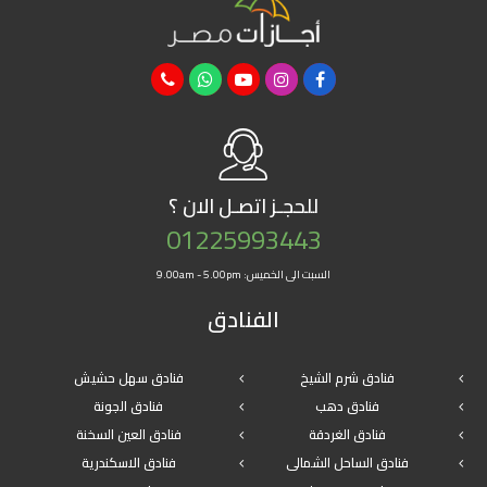
للحجـز
اتصـل الان ؟
01225993443
السبت الى الخميس: 9.00am - 5.00pm
الفنادق
فنادق شرم الشيخ
فنادق سهل حشيش
فنادق دهب
فنادق الجونة
فنادق الغردقة
فنادق العين السخنة
فنادق الساحل الشمالى
فنادق الاسكندرية