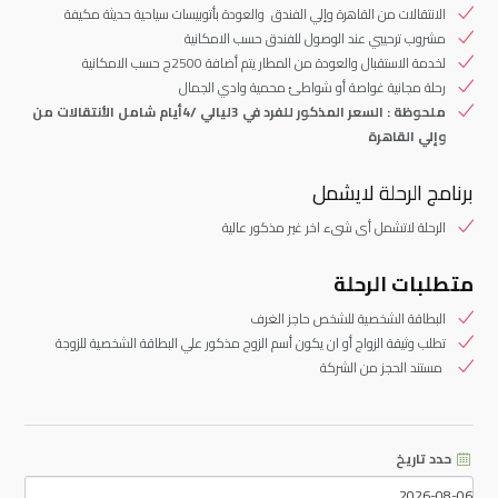
الانتقالات من القاهرة وإلي الفندق والعودة بأتوبيسات سياحية حديثة مكيفة
مشروب ترحيبي عند الوصول للفندق حسب الامكانية
لخدمة الاستقبال والعودة من المطار يتم أضافة 2500ج حسب الامكانية
رحلة مجانية غواصة أو شواطئ محمية وادي الجمال
ملحوظة : السعر المذكور للفرد في 3ليالي /4أيام شامل الأنتقالات من
وإلي القاهرة
برنامج الرحلة لايشمل
الرحلة لاتشمل أى شىء اخر غير مذكور عالية
متطلبات الرحلة
البطاقة الشخصية للشخص حاجز الغرف
تطلب وثيقة الزواج أو ان يكون أسم الزوج مذكور علي البطاقة الشخصية للزوجة
مستند الحجز من الشركة
حدد تاريخ