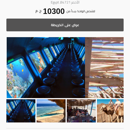
الأحمر 84721, Egypt
10300
ج . م
للشخص الواحد/ يبـدأ من
عرض على الخريطة