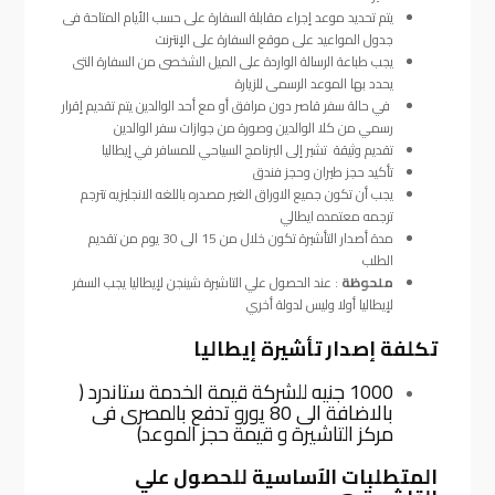
يتم تحديد موعد إجراء مقابلة السفارة على حسب الأيام المتاحة فى
جدول المواعيد على موقع السفارة على الإنترنت
يجب طباعة الرسالة الواردة على الميل الشخصى من السفارة التى
يحدد بها الموعد الرسمى للزيارة
في حالة سفر قاصر دون مرافق أو مع أحد الوالدين يتم تقديم إقرار
رسمي من كلا الوالدين وصورة من جوازات سفر الوالدين
تقديم وثيقة تشير إلى البرنامج السياحي للمسافر في إيطاليا
تأكيد حجز طيران وحجز فندق
يجب أن تكون جميع الاوراق الغير مصدره باللغه الانجليزيه تترجم
ترجمه معتمده ايطالي
مدة أصدار التأشيرة تكون خلال من 15 الى 30 يوم من تقديم
الطلب
ملحوظة
: عند الحصول علي التاشيرة شينجن لإيطاليا يجب السفر
لإيطاليا أولا وليس لدولة أخري
تكلفة إصدار تأشيرة إيطاليا
1000 جنيه للشركة قيمة الخدمة ستاندرد (
بالاضافة الى 80 يورو تدفع بالمصرى فى
مركز التاشيرة و قيمة حجز الموعد)
المتطلبات الآساسية للحصول علي