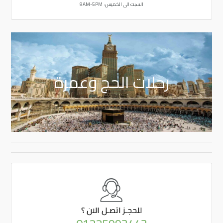
السبت الى الخميس: 9AM-5PM
رحلات الحج وعمرة
للحجـز
اتصـل الان ؟