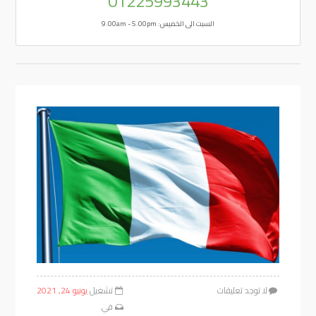
01225993443
السبت الى الخميس: 9.00am - 5.00pm
لا توجد تعليقات
تشغيل
يونيو 24, 2021
في