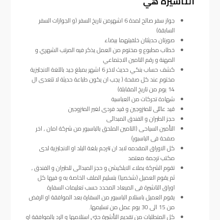
التاشيرة هي
جواز سفر صالح لمدة 6 اشهرمن تاريخ السفر (و الجوازات السفر
السابقة)
صورتان حديثتان خلفيتهما بيضاء
خطاب مطبوع و مختوم من العمل يذكر فيه المرتب الشهري و
المهنة و رقم التامين الاجتماعي
كشف حساب بنكي حديث لاخر 6 اشهر بمبلغ جيد باللغة الانجليزية
مختوم عند كل صفحة ( يجب ان يكون طباعة حديثة لا تتعدى ال
14 يوم من تاريخ المقابلة)
شهادة تحركات من العباسية
قيد عائلى للمتزوجين و قيد فردى لغير المتزوجين
حجز الطيران و الفندق المبدائى
التأمين السياحى (التامين الملحق بالباسبور من شركة امان , اخر
صفحة فى الباسبور)
كل الاوراق المقدمه لابد ان تترجم بلغة البلد او الانجليزية لدى
مكتب ترجمة معتمد
تقوم الشركة بملاء الابلكيشن و حجز المبدائى للطيران و الفندق ,
ثم يقوم العميل (شخصيا) بتسليم الملف الخاصة به و فيها كل
اوراق التاشيرة فى الميعاد المحدد حسب تعليمات السفارة
يقوم العميل باستلام الباسبور من السفارة بعد الموافقة او الرفض
من 15 الى 30 يوم عمل من تسليمها.
كل المتطلبات من تقديم التأشيرة حتى استلامها و الرد بالموافقة او