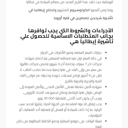
الرومانية حيث خلف هذا التاريخ العديد من معالم السياحة في ايطاليا
روما ومن أهمها
الكولوسيوم
المشهور
وتحتاج إيطاليا الي
تأشيرة شينجن للمصرين في
قارة أوروبا
الآجراءات والشروط التي يجب توافرها
بجانب المتطلبات الاساسية للحصول علي
تأشيرة إيطاليا هي
جوازات السفر السابقه وصور التأشيرات في الجواز
في حاله السفر اول مره لمنطقه الشينغن يتم احضار شهاده
تحركات اخر 7 سنوات وخاصة أخر 6 شهور تتضمن تحركات طالبها
من سفر من وإلى البلاد في فترة زمنية يحددها صاحب الطلب، لا
تقل عن 6 أشهر توضح تسجيلات خروجه ودخوله عبر موانئ البلاد
البرية والبحرية والجوية بالتاريخ
شهادة تأمين شاملة تغطى التأمين الصحى وتأمين العودة إلى
الوطن طوال فترة الإقامة وصالح لجميع بلاد الاتحاد الأوروبى،
ويجب أن يكون الحد الأدنى للتغطية 30.000 يورو
يجب إرفاق الدعوة المقدمة من الجهة المراد زيارتها لتحديد سبب
الزيارة، ما إذا كانت للسياحة أو للعمل أو لتغطية أحد الفعاليات أو
المؤتمرات
تعبئة البيانات على موقع السفارة ودفع التكلفة المطلوبة من خلال
الفيزا