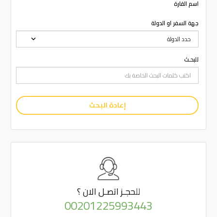
اسم القارة
جهة السفر او الدولة
للبحـث
إعادة البحث
للحجـز
اتصـل الان ؟
00201225993443