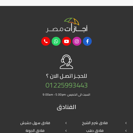
للحجـز
اتصـل الان ؟
01225993443
السبت الى الخميس: 9.00am - 5.00pm
الفنادق
فنادق شرم الشيخ
فنادق سهل حشيش
فنادق دهب
فنادق الجونة