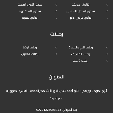
فنادق الغردقة
فنادق العين السخنة
فنادق الساحل الشمالى
فنادق الاسكندرية
فنادق مرسى علم
فنادق سيوة
رحـلات
رحلات الحج والعمرة
رحلات تركيا
رحلات المالديف
رحلات المغرب
رحلات تايلاند
العنوان
أبراج المروة 2 برج رقم 1 شارع أحمد تيسير , الدور الثالث, مصر الجديدة,- القاهرة -جمهورية
مصر العربية
رقم الموبايل:
00201225993443