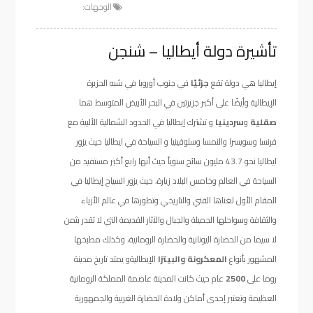
الوجهات:
تأشيرة دولة أيطاليا – شنجن
إيطاليا هي دولة تقع
جزئيًا
في جنوب أوروبا في شبه الجزيرة
الإيطالية وأيضًا على أكبر جزيرتين في البحر الأبيض المتوسط هما
صقلية
و
سردينيا
و تشترك إيطاليا في الحدود الشمالية الألبية مع
فرنسا وسويسرا والنمسا وسلوفينيا و السياحة في ايطاليا حيث يزور
ايطاليا نحو 43.7 مليون سائح سنوياً حيث أنها رابع أكبر مستفيد من
السياحة في العالم وخامس البلاد زيارة، حيث يزور السياح إيطاليا في
المقام الأول لغناها الفني والتاريخي وتطورها في عالم الأزياء
والثقافة وسواحلها الجميلة والجبال والآثار القديمة التي لا تقدر بثمن
لا سيما من الحضارة اليونانية والحضارة الرومانية، وكذلك مطبخها
المشهور بأنواع
المعكرونة والبيتزا
الإيطاليةو يمتد تاريخ مدينة
روما على
2500
عام حيث كانت المدينة عاصمة المملكة الرومانية
العظيمة وتعتبر إحدى أماكن ولادة الحضارة الغربية والجمهورية