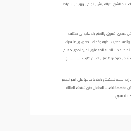
شرم الشيخ , غزالة بيتش , الجافى ريزورت , بانوراما
كن لمحبي التسوق والتمتع بالذهاب الى مختلف
والمستحضرات الطبية وكذلك العطور, وايضا شراء
 الصحابة ذات الطابع المعمارى الفريد احدى معالم
بلو شرم , ميركاتو هوتيل , اوشن كلوب …………. الخ.
لجيدة للاستمتاع باطلالة ساحرة على البحر الاحمر
ماكن مخصصة لالعاب الاطفال حتى تستمتع العائلة
ء لا تنسي .