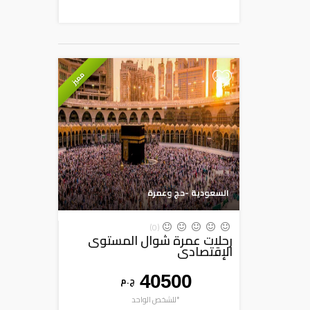
مميز
+
السعودية -حج وعمرة
(0)
رحلات عمرة شوال المستوى
الإقتصادى
40500
ج . م
*للشخص الواحد