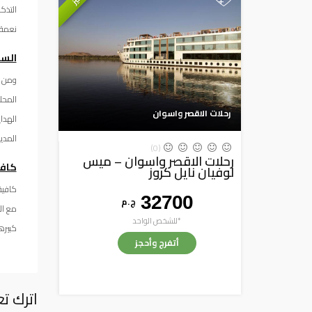
+
التذك
نعمة 
السو
ومن أ
المحل
رحلات الاقصر واسوان
الهدا
المدي
(0)
رحلات الاقصر واسوان – ميس
كاف
لوفيان نايل كروز
كافية
32700
ج . م
مع ال
*للشخص الواحد
كبيره
أتفرج وأحجز
اترك تع