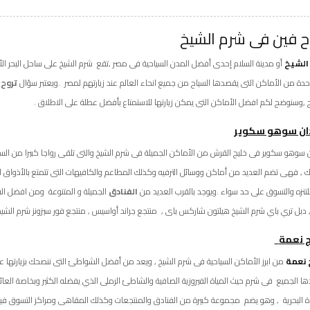
ح فين فى شرم الشيخ
الشيخ
أو مدينة السلام إحدى أفضل المدن السياحية فى مصر ,تقع شرم الشيخ على ساحل البحر ال
احدة من الأماكن التى يقصدها السياح من جميع انحاء العالم عند زيارتهم لمصر .ويعتبر سؤال
تروح
ح ,وسنوضح لكم افضل الأماكن التى يمكن زيارتها للاستمتاع بأفضل عطلة على الاطلاق .
ان سوهو سكوير
 سوهو سكوير فى خليج القرش من الأماكن الجميلة فى شرم الشيخ والتى تلقى رواجا كبيرا من السيا
ك , فهى تضم العديد من أماكن ووسائل الترفيه وكذلك المطاعم والكافيهات التى تتمتع بالأذواق ا
لتنزه والتسوق على حد سواء .ويوجد بالقرب العديد من
الفنادق
الجميلة و المتنوعة ومن افضل الف
 دبل تري باي شرم الشيخ هيلتون شاركس باى , منتجع جراند أواسيس , منتجع فور سيزونز شرم الشيخ
 نعمة
 نعمة
من ابرز الأماكن السياحية فى شرم الشيخ , ويعد من أفضل الشواطئ التى ننصحك بزيارتها
ا الجميع فى شرم حيث المياة الفيروزية الصافية والشاطئ الرملى الذي يفضله الكثير وبخاصة العائلا
اة البحرية , وهو يضم مجموعة كبيرة من الفنادق والمنتجعات وكذلك المقاهى ومراكز التسوق فيم