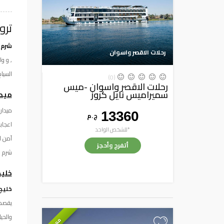
ترو
شرم 
رحلات الاقصر واسوان
, و و
السيا
(0)
رحلات الاقصر واسوان -ميس
سميراميس نايل كروز
ميد
ميدان
13360
ج . م
اعجاب
*للشخص الواحد
آمن ل
أتفرج وأحجز
شرم ,
خليج
خليج
يقصده
والحي
مميز