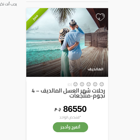
يجب أنت تك
مميز
+
المالديف
(0)
رحلات شهر العسل المالديف – 4
نجوم-منتجعات
86550
ج . م
*للشخص الواحد
أتفرج وأحجز