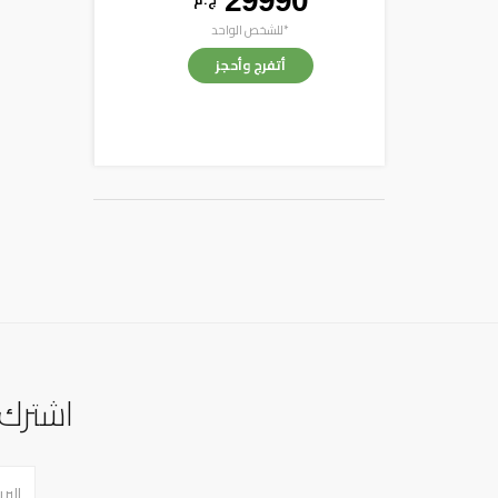
29990
*للشخص الواحد
أتفرج وأحجز
اشترك 