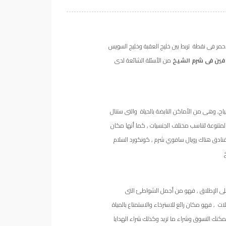
أحمر فى نقطة تربط بين خليج العقبة وخليج السويس
 فين فى شرم الشيخ
من الأسئلة الشائعة لدى
ح, وهى من الأماكن النابضة بالحياة والتى ستنال
لمتنوعة لتناسب مختلف الجنسيات , كما أنها مكان
نادق هناك رويال سافوي شرم , كونكورد السلام
 على الإطلاق , فهو من أجمل الشواطئ التى
ت , فهو مكان رائع للاسترخاء والاستمتاع بالمياة
كنك التسوق وشراء ما تريد وكذلك شراء الهدايا