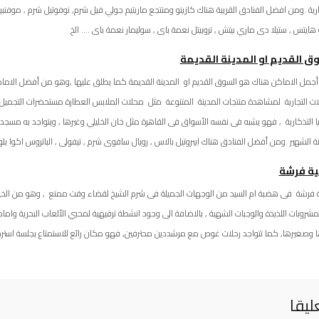
ارية .ومن افضل الفنادق القريبة هناك كازينو ومنتجع ماريتيم جولي فيل شرم, نوفوتيل شرم , موفنبيك 
هايتس , ستيلا دى ماري بيتش , تروبيتل نعمة باى , سوليمار نعمة باى …. الخ
ق القديم او المدينة القديمة
جمل الاماكن هناك هو السوق القديم او المدينة القديمة كما يطلق عليها ,وهو من أفضل الاما
ات التجارية لمشاهدة منتجات المدينة المتنوعة مثل محلات الملابس العطارة مستحضرات التجميل 
يا التذكارية , فهو يشبه فى نفسه الأسواق فى القاهرة مثل خان الخليلي وغيرها , ويتواجد به مسجد
نة الشهير .ومن أفضل الفنادق هناك ايبروتيل بالاس , رويال سافوى شرم , تيفولى , الباتروس اكوا 
ية فرشة
 فرشة فى هضبة ام السيد من الوجهات الجميلة فى شرم الشيخ لقضاء وقت ممتع , وهو من الخيارات ا
مشروبات اللذيذة والوجبات الشهية , بالاضافة الى وجود انشطة ترفيهية لمحبي الألعاب البحرية وا
ا وصغيرها, كما تتواجد رحلات غوص مع مرشددين محترفين, فهو مكان رائع للاستمتاع بجلسة استرخا
ليقا