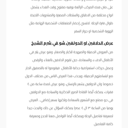
على متن هذه المركب الرائعة بوفيه مفتوح وقت الغداء يشمل
انواع مختلفة من الاطباق والسلطات المميزة والمشروبات اللذيذة
طوال فترة الرحلة .لاتنسي إحضار المتعلقات الشخصية الهامة مثل
الهوية الشخصية او جواز السفر
عرض الدلافين او الدولفين شو في شرم الشيخ
من العروض الجميلة والمبهجة للكبار والصغار، وهو عرض يثير في
الأطفال الدفء والسعادة، حين تقوم الدلافين بالغناء والرقص
وعمل حركات استعراضية جذابة للأطفال فيقوموا له بالتصفيق الحار
مع ابتسامتهم الجميلة، ويجذب هذا العرض الناس من مختلف الدول
خصوصا وان الدولفين يشعر بالإنسان، وهو عرض لمدة ساعة من ٤
فقرات، يمكنك أيضا التقاط الصور التذكارية والسباحة مع الدولفين
في جو ممتع مع الشعور بالسعادة ولكنها بسعر إضافي , العرض
يوميا من الساعة ٣ ال ٤ عصرا يمكنك السؤال عن ذلك والبحث جيدا
لمعرفة تفاصيل الرحلة ويمكنك أيضا التواصل معنا للحجز ومعرفة
كافة التفاصيل