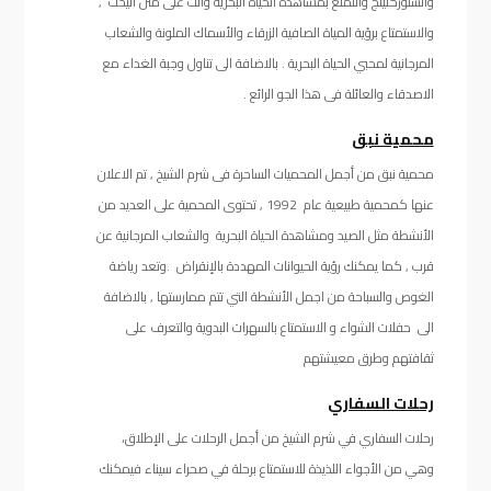
والسنوركلينج والتمتع بمشاهدة الحياة البحرية وانت على متن اليخت ,
والاستمتاع برؤية المياة الصافية الزرقاء والأسماك الملونة والشعاب
المرجانية لمحبي الحياة البحرية . بالاضافة الى تناول وجبة الغداء مع
الاصدقاء والعائلة فى هذا الجو الرائع .
محمية نبق
محمية نبق من أجمل المحميات الساحرة فى شرم الشيخ , تم الاعلان
عنها كمحمية طبيعية عام 1992 , تحتوى المحمية على العديد من
الأنشطة مثل الصيد ومشاهدة الحياة البحرية والشعاب المرجانية عن
قرب , كما يمكنك رؤية الحيوانات المهددة بالإنقراض .وتعد رياضة
الغوص والسباحة من اجمل الأنشطة التي تتم ممارستها , بالاضافة
الى حفلات الشواء و الاستمتاع بالسهرات البدوية والتعرف على
ثقافتهم وطرق معيشتهم
رحلات السفاري
رحلات السفاري في شرم الشيخ من أجمل الرحلات على الإطلاق،
وهي من الأجواء اللذيذة للاستمتاع برحلة في صحراء سيناء فيمكنك