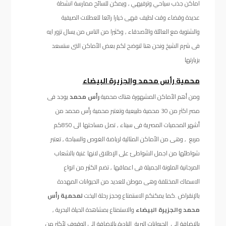
اماكن جذب سياحي وترفيهي , ويمكن للسائح ممارسة انشطة
عديدة وقضاء وقت لطيف فهى خيارا رائعا للعطلات الصيفية
والشتوية مع العائلة والأصدقاء , وكثيرا من الناس من يسال تزور ايه
فى شرم الشيخ ونحن هنا لنوضح لكم بعض الأماكن التى ستسعد
بزيارتها
محمية رأس محمد والجزيرة البيضاء
ومن أهم الأماكن المشهورة هناك محمية
رأس محمد
يوجد فى
مصر اكثر من 30 محمية طبيعية وتعتبر محمية رأس محمد من
أشهر المحميات المصرية فى سيناء , تصل مساحتها الى 850كم
مربع , وهى من الأماكن المثالية لرياضة الغوص والسباحة , تعتبر
شواطئها من اجمل الشواطئ على الإطلاق لانها غنية بالشعاب
المرجانية الملونة الجميلة فى اعماقها , تضم الكثير من انواع
الاسماك المختلفة وهى موطن للعديد من الحيوانات المهددة
بالإنقراض .كما يمكنكم الاستمتاع وحجز رحلة اليخت
لمحمية رأس
محمد والجزيرة البيضاء
والاستمتاع بمشاهدة الحياة البحرية ,
بالاضافة الى الحيوانات البرية النادرة.بالاضافة الى الوقوف لأكثر من