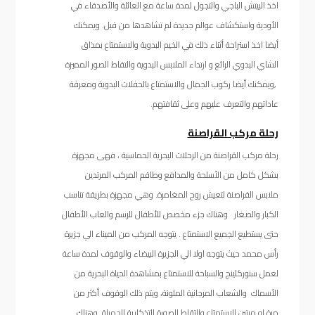
اخذ البيتش الباجي والتجول لمدة ساعة مع العائلة والأصدقاء في
الأودية واستكشاف عوالم جديدة لم تشاهدها من قبل. ويمكنك
أيضا اخذ استراحة أثناء ذلك في الخيم البدوية والاستمتاع بمذاق
الشاي البدوي الرائع و ارتداء الملابس البدوية والتقاط الصور المميزة
,ويمكنك أيضا ركوب الجمال والاستمتاع بالحفلات البدوية ومعرفة
عاداتهم والتعرف عليهم وعلى ثقافتهم.
رحلة مركب القراصنة
رحلة مركب القراصنة من الرحلات البحرية الحماسية ، فهى مجهزة
بشكل كامل من الأسلحة والمدافع وطاقم المركب المرتدين
ملابس القراصنة لتعيش روح المغامرة. وهي مجهزة بطريقة تناسب
الكبار والصغار وهناك جزء مخصص للأطفال للرسم والعاب الأطفال
حتى يستطيع الجميع الاستمتاع . يتوجه المركب من الميناء الي جزيرة
رأس محمد حيث يتوجه اولا الي الجزيرة البيضاء والوقوف لمدة ساعة
لعمل سنوركلينج والسباحة للاستمتاع بمشاهدة الحياة البحرية من
الأسماك والشعاب المرجانية الملونة، ويتم ذلك الوقوف أكثر من
مرة او مرتين للاستمتاع والتقاط الصورة التذكارية الجميلة. وهناك