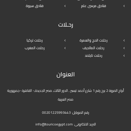
فنادق مرسى علم
فنادق سيوة
رحـلات
رحلات الحج والعمرة
رحلات تركيا
رحلات المالديف
رحلات المغرب
رحلات تايلاند
العنوان
أبراج المروة 2 برج رقم 1 شارع أحمد تيسير , الدور الثالث, مصر الجديدة,- القاهرة -جمهورية
مصر العربية
رقم الموبايل:
00201225993443
البريد الالكترونى:
info@touricoegypt.com