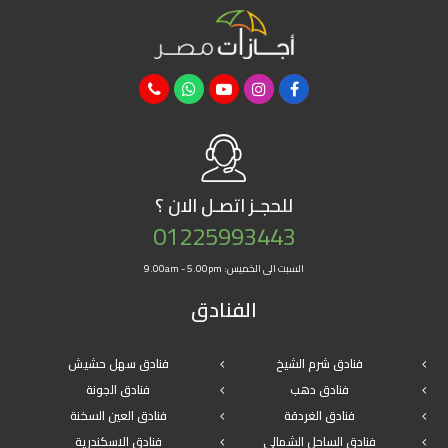
للحجـز
اتصـل الان ؟
01225993443
السبت الى الخميس: 9.00am - 5.00pm
الفنادق
فنادق شرم الشيخ
فنادق سهل حشيش
فنادق دهب
فنادق الجونة
فنادق الغردقة
فنادق العين السخنة
فنادق الساحل الشمالى
فنادق الاسكندرية