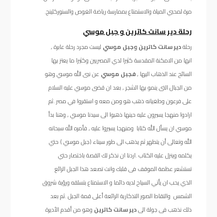
مرة لمحبي المياة والاستمتاع بممارسة رياضة الغوص والسنوركلينج.
رحلة دير سانت كاترين و جبل موسي
رحلة
دير سانت كاترين وجبل موسي
ليست مجرد رحلة عابرة ,
انها من الامكنة المقدسة كثيرا لدي المصريين وكثيرا ما يعتز بها
السائح عند الذهاب اليها ,
فجبل موسي
عن نبى الله موسي وهو
من الجبال التى ينمو بها الشجر , بعد ان قضى موسي عليه السلام
على فرعون وطغيانه ذهب هو ومن معه و استقروا في مصر .ثم
ارادوا منهجا يسيرون عليه حينها ذهبوا الى سيدنا موسي , وهنا بدأ
موسي ان يسأل الله كتابا ومنهجا يسيروا عليه , فأمره الله سبحانه
الله وتعالى أن يتطهر ثم يذهب الى طور سيناء (جبل موسي ) حتي
يكلمه وينزل عليه الكتاب .اردنا ان نذكر لك القصة باختصار حتي
تستشعر عظمة الموقف فى قلبك وانت تصعد هذا الجبل الرائع
الذي يحب ان يأتي السياح لديه دائما و الاستمتاع بتسلقه ورؤية شروق
الشمس والتقاط الصور التذكارية الرائعة أعلى قمة الجبل .ثم بعد
ذلك نذهب فى جولة الى
دير سانت كاترين
وهو من أقدم الأديرة