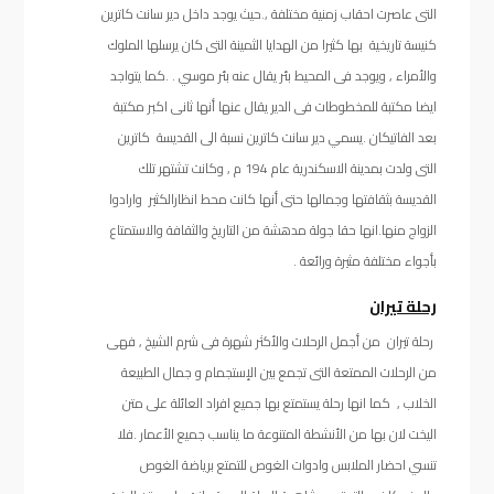
التى عاصرت احقاب زمنية مختلفة ,.حيث يوجد داخل دير سانت كاترين
كنيسة تاريخية بها كثيرا من الهدايا الثمينة التى كان يرسلها الملوك
والأمراء , ويوجد فى المحيط بئر يقال عنه بئر موسي . .كما يتواجد
ايضا مكتبة للمخطوطات فى الدير يقال عنها أنها ثانى اكبر مكتبة
بعد الفاتيكان .يسمي دير سانت كاترين نسبة الى القديسة كاترين
التى ولدت بمدينة الاسكندرية عام 194 م , وكانت تشتهر تلك
القديسة بثقافتها وجمالها حتى أنها كانت محط انظارالكثير وارادوا
الزواج منها.انها حقا جولة مدهشة من التاريخ والثقافة والاستمتاع
بأجواء مختلفة مثيرة ورائعة .
رحلة تيران
رحلة تيران من أجمل الرحلات والأكثر شهرة فى شرم الشيخ , فهى
من الرحلات الممتعة التى تجمع بين الإستجمام و جمال الطبيعة
الخلاب , كما انها رحلة يستمتع بها جميع افراد العائلة على متن
اليخت لان بها من الأنشطة المتنوعة ما يناسب جميع الأعمار .فلا
تنسي احضار الملابس وادوات الغوص للتمتع برياضة الغوص