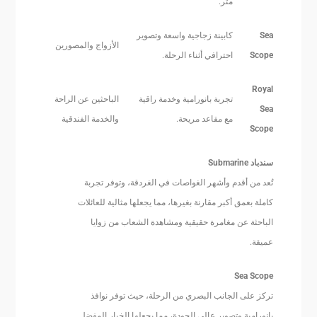
متر.
Sea
كابينة زجاجية واسعة وتصوير
الأزواج والمصورين
Scope
احترافي أثناء الرحلة.
Royal
تجربة بانورامية وخدمة راقية
الباحثين عن الراحة
Sea
مع مقاعد مريحة.
والخدمة الفندقية
Scope
سندباد Submarine
تُعد من أقدم وأشهر الغواصات في الغردقة، وتوفر تجربة
كاملة بعمق أكبر مقارنة بغيرها، مما يجعلها مثالية للعائلات
الباحثة عن مغامرة حقيقية ومشاهدة الشعاب من زوايا
عميقة.
Sea Scope
تركز على الجانب البصري من الرحلة، حيث توفر نوافذ
بانورامية وتصوير عالي الجودة، مما يجعلها الخيار المفضل