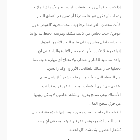
إذا كنت تعتقد أن رؤية الشعاب المرجانية والأسماك الملوّنة
يتطلب أن تكون غواصًا محترفًا أو تسبح في أعماق البحر…
فأنت مخطئ! الغواصة الزجاجية تمنحك تجربة “الغوص بدون
غوص”، حيث تجلس في كابينة مكيّفة ومريحة، تحيط بك نوافذ
بانورامية تُطل مباشرة على عالم البحر الأحمر المذهل.
إنها تجربة لا تتكرر، لأنها تجمع بين الإثارة والراحة في آنٍ
واحد. مناسبة للكبار والصغار، ولا تحتاج أي مهارة بدنية، مما
يجعلها خيارًا مثاليًا للعائلات، الأزواج، وكبار السن.
من اللحظة التي تبدأ فيها الرحلة، تشعر أنك داخل فيلم
وثائقي حي: ترى الشعاب المرجانية عن قرب، تراقب
الأسماك وهي تسبح بحرية، وتشاهد تفاصيل لا يمكن رؤيتها
من فوق سطح الماء.
الغواصة الزجاجية ليست مجرد نزهة… إنها نافذة حقيقية على
قلب البحر الأحمر، وتجربة ترفيهية وتعليمية في آنٍ واحد،
تُشعل الفضول وتُدهشك كل لحظة.