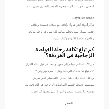
لمحبي الصور التذكارية وتجربة الغوص البصري بدون عناء.
Royal Sea Scope
توفّر أجواء أكثر هدوءًا وأناقة، مع مقاعد فسيحة وطاقم
خدمي ممتاز، مما يجعلها مثالية للراغبين في رحلة مريحة
وفاخرة، خاصةً للأزواج وكبار السن.
كم تبلغ تكلفة رحلة الغواصة
الزجاجية في الغردقة؟
من الأسئلة التي تتبادر إلى ذهن أي مسافر قبل اتخاذ القرار:
“كم تبلغ تكلفة هذه الرحلة؟ وهل تناسب ميزانيتي؟”
ولذلك، قمنا بإعداد هذا الجدول التفصيلي الذي يعرض
متوسط الأسعار لأشهر الغواصات الزجاجية في الغردقة، مع
توضيح ما يشمله السعر والمزايا التي تقدمها كل تجربة:
السعر