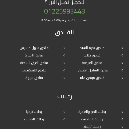
للحجـز
اتصـل الان ؟
01225993443
السبت الى الخميس: 9.00am - 5.00pm
الفنادق
فنادق شرم الشيخ
فنادق سهل حشيش
فنادق دهب
فنادق الجونة
فنادق الغردقة
فنادق العين السخنة
فنادق الساحل الشمالى
فنادق الاسكندرية
فنادق مرسى علم
فنادق سيوة
رحـلات
رحلات الحج والعمرة
رحلات تركيا
رحلات المالديف
رحلات المغرب
رحلات تايلاند