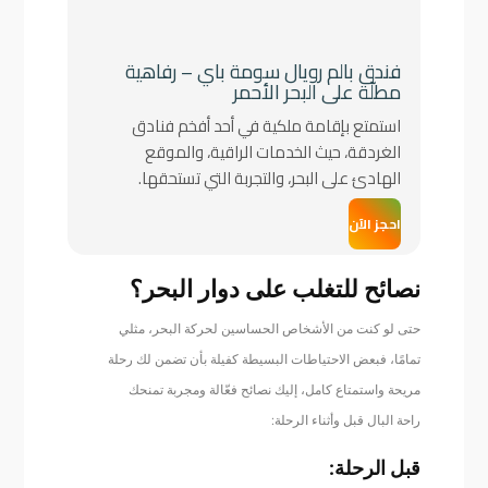
فندق بالم رويال سومة باي – رفاهية
مطلّة على البحر الأحمر
استمتع بإقامة ملكية في أحد أفخم فنادق
الغردقة، حيث الخدمات الراقية، والموقع
الهادئ على البحر، والتجربة التي تستحقها.
احجز الآن
نصائح للتغلب على دوار البحر؟
حتى لو كنت من الأشخاص الحساسين لحركة البحر، مثلي
تمامًا، فبعض الاحتياطات البسيطة كفيلة بأن تضمن لك رحلة
مريحة واستمتاع كامل،
إليك نصائح فعّالة ومجربة تمنحك
راحة البال قبل وأثناء الرحلة:
قبل الرحلة: