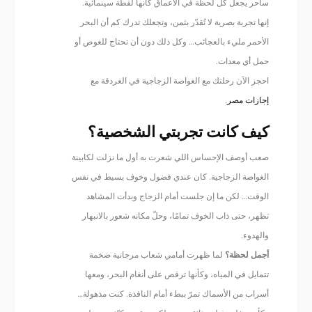
ساحر يجعل كل لحظة في الأعماق كأنها لقطة سينمائية.
إنها تجربة بصرية لا تُقدّر بثمن، وتجعلك تدرك كم أن البحر
الأحمر مليء بالعجائب… وكل ذلك دون أن تحتاج للغوص أو
حمل أي معدات.
احجز الآن رحلتك مع الغواصة الزجاجية في الغردقة مع
إجازات مصر
.
كيف كانت تجربتي الشخصية؟
صعب أوصف الإحساس اللي شعرت به أول ما نزلت لكابينة
الغواصة الزجاجية. كان عندي فضول وخوف بسيط في نفس
الوقت… لكن ما إن جلست أمام الزجاج وبدأت المشاهد
تظهر، حتى ذاب الخوف تمامًا، وحلّ مكانه شعور بالانبهار
والهدوء.
أجمل لحظة؟
لما ظهرت أمامي شعاب مرجانية ضخمة
تتمايل في المياه، وكأنها ترقص على أنغام البحر، ومعها
أسراب من الأسماك تمرّ ببطء أمام النافذة. كنت مذهولة…