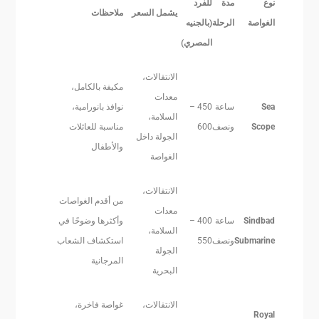
نوع
مدة
للفرد
يشمل السعر
ملاحظات
الغواصة
الرحلة
(بالجنيه
المصري)
الانتقالات،
مكيفة بالكامل،
معدات
Sea
ساعة
450 –
نوافذ بانورامية،
السلامة،
Scope
ونصف
600
مناسبة للعائلات
الجولة داخل
والأطفال
الغواصة
الانتقالات،
من أقدم الغواصات
معدات
Sindbad
ساعة
400 –
وأكثرها وضوحًا في
السلامة،
Submarine
ونصف
550
استكشاف الشعاب
الجولة
المرجانية
البحرية
الانتقالات،
غواصة فاخرة،
Royal