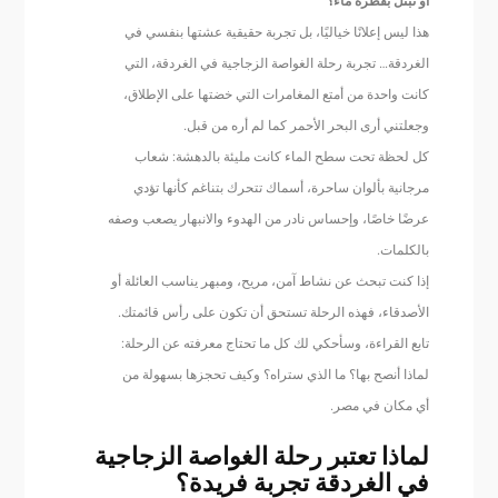
أو تبتل بقطرة ماء؟
هذا ليس إعلانًا خياليًا، بل تجربة حقيقية عشتها بنفسي في
الغردقة… تجربة رحلة الغواصة الزجاجية في الغردقة، التي
كانت واحدة من أمتع المغامرات التي خضتها على الإطلاق،
وجعلتني أرى البحر الأحمر كما لم أره من قبل.
كل لحظة تحت سطح الماء كانت مليئة بالدهشة: شعاب
مرجانية بألوان ساحرة، أسماك تتحرك بتناغم كأنها تؤدي
عرضًا خاصًا، وإحساس نادر من الهدوء والانبهار يصعب وصفه
بالكلمات.
إذا كنت تبحث عن نشاط آمن، مريح، ومبهر يناسب العائلة أو
الأصدقاء، فهذه الرحلة تستحق أن تكون على رأس قائمتك.
تابع القراءة، وسأحكي لك كل ما تحتاج معرفته عن الرحلة:
لماذا أنصح بها؟ ما الذي ستراه؟ وكيف تحجزها بسهولة من
أي مكان في مصر.
لماذا تعتبر رحلة الغواصة الزجاجية
في الغردقة تجربة فريدة؟