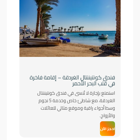
فندق كونتيننتال الغردقة – إقامة فاخرة
في قلب البحر الأحمر
استمتع بإجازة لا تُنسى في فندق كونتيننتال
الغردقة، مع شاطئ خاص وخدمة 5 نجوم
وسط أجواء راقية وموقع مثالي للعائلات
والأزواج.
احجز الآن