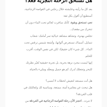
هل تستحق الرحلة التجربة فعلاً؟
بعد كل ما رأيته وعايشته خلال رحلتي في الغواصة الزجاجية،
أستطيع أن أقول بكل ثقة:
نعم، تستحق وبقوة.
كأنك سافرت لعالم تحت الماء دون أن
تتحرك من مقعدك…
تجلس بهدوء، وتشاهد مشاهد خيالية تمر أمامك: شعاب
تتمايل، أسماك تستعرض ألوانها، وأشعة شمس ترقص تحت
الماء… كل شيء كان حقيقيًا، لكن في نفس الوقت، أقرب
للحلم.
إنها ليست مجرد نزهة بحرية، بل تجربة حقيقية تُغيّر نظرتك
للبحر وتجعلك تُدرك كم هو جميل ومعقّد ومليء بالحياة.
هل أنت مستعد لتعيش لحظات لا تُنسى؟
هل تبحث عن مغامرة آمنة، ممتعة، ومناسبة لك ولعائلتك في
قلب الغردقة؟
لا تتردد…
احجز الآن رحلة الغواصة الزجاجية في الغردقة
من