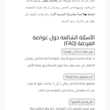
خلال شركة سياحية موثوقة مثل
إجازات مصر
، وتمتع بخدمة
احترافية، وسهولة في الحجز، وضمان لرحلة مليئة بالدهشة.
اضغط
هنا
لتبدأ مغامرتك البحرية الآن!
رحلة واحدة كفيلة بأن
تظل في ذاكرتك مدى الحياة.
الأسئلة الشائعة حول غواصة
الغردقة (FAQ)
هل هناك حد أدنى للعمر؟
لا، الرحلة مناسبة لجميع الأعمار. الغواصة آمنة بالكامل، ويمكن
للأطفال من عمر سنتين فما فوق الاستمتاع بها برفقة الأهل.
كم تستغرق مدة الرحلة؟
تستغرق الرحلة بالكامل حوالي 2 إلى 3 ساعات، منها ما يقرب
من 45 دقيقة إلى ساعة داخل الغواصة تحت الماء.
هل يُسمح بالتصوير؟
نعم، يُسمح بالتصوير داخل الغواصة. كما يوفّر الطاقم صورًا