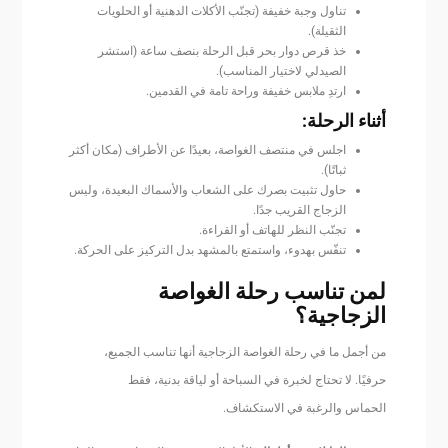
تناول وجبة خفيفة (تجنّب الأكلات الدهنية أو الحلويات
الثقيلة).
خذ قرص دوار بحر قبل الرحلة بنصف ساعة (استشر
الصيدلي لاختيار المناسب).
ارتدِ ملابس خفيفة وراحة تامة في القدمين.
أثناء الرحلة:
اجلس في منتصف الغواصة، بعيدًا عن الأطراف (مكان أكثر
ثباتًا).
حاول تثبيت بصرك على الشعاب والأسماك البعيدة، وليس
الزجاج القريب جدًا.
تجنّب النظر للهاتف أو القراءة.
تنفّس بهدوء، واستمتع بالمشهد بدل التركيز على الحركة.
لمن تناسب رحلة الغواصة
الزجاجية؟
من أجمل ما في رحلة الغواصة الزجاجية أنها تناسب الجميع،
حرفيًا. لا تحتاج لخبرة في السباحة أو لياقة بدنية، فقط
الحماس والرغبة في الاستكشاف.