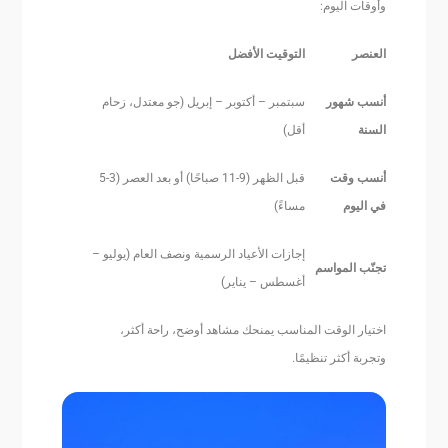
وأوقات اليوم:
العنصر
التوقيت الأفضل
أنسب شهور
سبتمبر – أكتوبر – إبريل (جو معتدل، زحام
السنة
أقل)
أنسب وقت
قبل الظهر (9-11 صباحًا) أو بعد العصر (3-5
في اليوم
مساءً)
إجازات الأعياد الرسمية ونصف العام (يوليو –
تجنّب المواسم
أغسطس – يناير)
اختيار الوقت المناسب يمنحك مشاهد أوضح، راحة أكثر،
وتجربة أكثر تنظيمًا.