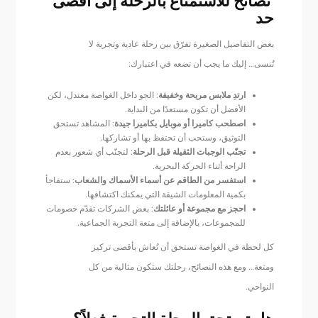
نصائح للاستمتاع بالرحلة إلى أقصى
حد
بعض التفاصيل الصغيرة تفرّق بين رحلة عادية وتجربة لا
تُنسى… إليك ما يجب أن تضعه في اعتبارك:
ارتدِ ملابس مريحة وخفيفة
: الجو داخل الغواصة معتدل، لكن
الأفضل أن تكون مستعدًا من البداية.
اصطحب كاميرا أو موبايل بكاميرا جيدة
: المشاهد تستحق
التوثيق، وستحب أن تحتفظ بها أو تشاركها.
تجنّب الوجبات الثقيلة قبل الرحلة
: لتجنّب أي شعور بعدم
الراحة أثناء الحركة البحرية.
استفسر من الطاقم عن أسماء الأسماك والشعاب
: ستفاجأ
بكمية المعلومات الشيقة التي يمكنك اكتشافها.
احجز مع مجموعة أو عائلتك
: بعض الشركات تقدّم خصومات
للمجموعات، بالإضافة إلى متعة التجربة الجماعية.
كل لحظة في الغواصة تستحق أن تُعاش بأقصى تركيز
ومتعة… ومع هذه النصائح، رحلتك ستكون مثالية من كل
النواحي.