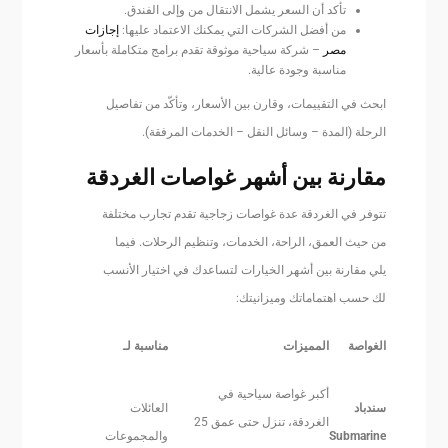
تأكد أن السعر يشمل الانتقال من وإلى الفندق.
من أفضل الشركات التي يمكنك الاعتماد عليها:
إجازات
مصر
– شركة سياحية موثوقة تقدم برامج متكاملة بأسعار
مناسبة وجودة عالية.
ابحث في التقييمات، وقارن بين الأسعار، وتأكّد من تفاصيل
الرحلة (المدة – وسائل النقل – الخدمات المرفقة).
مقارنة بين أشهر غواصات الغردقة
تتوفر في الغردقة عدة غواصات زجاجية تقدم تجارب مختلفة
من حيث العمق، الراحة، الخدمات، وتنظيم الرحلات. فيما
يلي مقارنة بين أشهر الخيارات لتساعدك في اختيار الأنسب
لك حسب اهتماماتك وميزانيتك:
الغواصة
المميزات
مناسبة لـ
أكبر غواصة سياحية في
سندباد
العائلات
الغردقة، تنزل حتى عمق 25
Submarine
والمجموعات