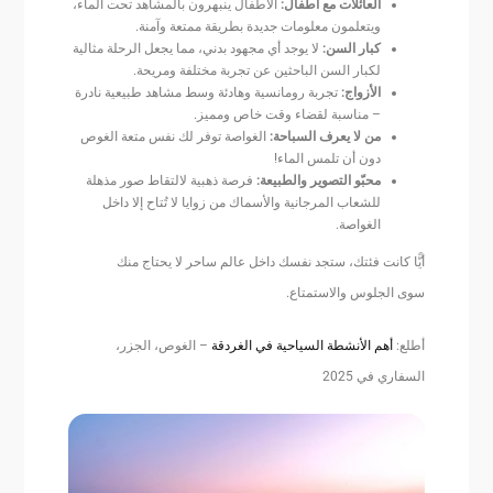
العائلات مع أطفال:
الأطفال ينبهرون بالمشاهد تحت الماء،
ويتعلمون معلومات جديدة بطريقة ممتعة وآمنة.
كبار السن:
لا يوجد أي مجهود بدني، مما يجعل الرحلة مثالية
لكبار السن الباحثين عن تجربة مختلفة ومريحة.
الأزواج:
تجربة رومانسية وهادئة وسط مشاهد طبيعية نادرة
– مناسبة لقضاء وقت خاص ومميز.
من لا يعرف السباحة:
الغواصة توفر لك نفس متعة الغوص
دون أن تلمس الماء!
محبّو التصوير والطبيعة:
فرصة ذهبية لالتقاط صور مذهلة
للشعاب المرجانية والأسماك من زوايا لا تُتاح إلا داخل
الغواصة.
أيًّا كانت فئتك، ستجد نفسك داخل عالم ساحر لا يحتاج منك
سوى الجلوس والاستمتاع.
أطلع:
أهم الأنشطة السياحية في الغردقة
– الغوص، الجزر،
السفاري في 2025