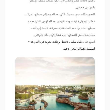
وكأني دخلت فيلم وثائقي حي، لكن بمقعد مكيّف ومنظر
بانورامي حقيقي.
التجربة كانت مريحة جدًا، لكن بعد العودة إلى سطح المركب
حسّيت بدوار خفيف، وده طبيعي بعد الجلوس لفترة تحت
سطح الماء. والحمد لله اختفى بسرعة، خاصة إني كنت
مستعدة ببعض النصائح اللي هشاركها معاك دلوقتي.
اطلع على
دليل شامل لأفضل رحلات بحرية في الغردقة –
استمتع بجمال البحر الأحمر