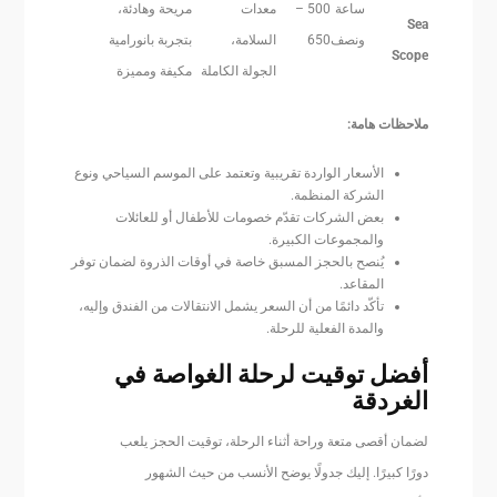
ساعة
500 –
معدات
مريحة وهادئة،
Sea
ونصف
650
السلامة،
بتجربة بانورامية
Scope
الجولة الكاملة
مكيفة ومميزة
ملاحظات هامة:
الأسعار الواردة تقريبية وتعتمد على الموسم السياحي ونوع
الشركة المنظمة.
بعض الشركات تقدّم خصومات للأطفال أو للعائلات
والمجموعات الكبيرة.
يُنصح بالحجز المسبق خاصة في أوقات الذروة لضمان توفر
المقاعد.
تأكّد دائمًا من أن السعر يشمل الانتقالات من الفندق وإليه،
والمدة الفعلية للرحلة.
أفضل توقيت لرحلة الغواصة في
الغردقة
لضمان أقصى متعة وراحة أثناء الرحلة، توقيت الحجز يلعب
دورًا كبيرًا. إليك جدولًا يوضح الأنسب من حيث الشهور