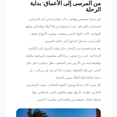
من المرسى إلى الأعماق: بداية
الرحلة
في صباح مشمس وهادئ، بدأت مغامرتنا من أحد المراسي
السياحية بالغردقة، حيث استقلينا مركبًا أنيقًا ينقلنا إلى موقع
الغواصة. كانت أجواء البحر منعشة، وصوت الأمواج خفيف
كأنه يُرحب بنا قبل الدخول إلى عالمه السري.
بعد فترة قصيرة من الإبحار، حان وقت النزول إلى الكابينة
الزجاجية. عبر درج صغير، نزلنا إلى مقصورة بانورامية مكيّفة،
نوافذها تمتد من الأرض حتى السقف، تطل مباشرة على قاع
البحر. في تلك اللحظة، شعرت أننا لم نعد في مركب… بل
دخلنا عالمًا مائيًا كاملًا، ينبض بالحياة.
كل شيء كان جديدًا ومثيرًا: الضوء الخافت، صوت المياه من
الخارج، نظرات الزوّار وهم يتأملون البحر باندهاش. إنها
لحظة انتقال حقيقية من واقعنا إلى مغامرة لا تُنسى.