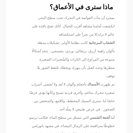
ماذا سترى في الأعماق؟
بمجرد أن بدأت الغواصة في التحرك تحت سطح البحر،
انكشفت أمامنا مشاهد أقرب للخيال. كأنك تفتح نافذة على
عالم لا يراه إلا من تجرأ على استكشافه.
الشعاب المرجانية
كانت بطلتنا الأولى. تشكيلات مذهلة
بألوان زاهية: أزرق، برتقالي، وردي، بنفسجي… تتخذ أشكالًا
متنوعة من المراوح إلى الكرات والشُجيرات الصغيرة.
منظرها وحده كفيل بأن يبهرك ويجعلك تلتقط الصور بلا
توقف.
ثم ظهرت
الأسماك
بأحجام وألوان لا تُعد ولا تُحصى. أسراب
صغيرة تتحرك بتناغم، وأخرى فردية تسبح وكأنها تؤدي عرضًا
خاصًا لنا. سترى السمك المخطط، واللامع، والمتخفي بين
الصخور… في عرض طبيعي لا يملّه أحد.
أما
أشعة الشمس
التي تتسلل من سطح الماء، فكانت ترسم
خطوطًا متراقصة على الرمال البيضاء، في مشهد بانورامي