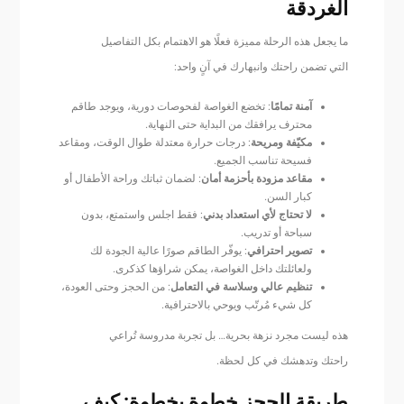
الغردقة
ما يجعل هذه الرحلة مميزة فعلًا هو الاهتمام بكل التفاصيل
التي تضمن راحتك وانبهارك في آنٍ واحد:
آمنة تمامًا
: تخضع الغواصة لفحوصات دورية، ويوجد طاقم
محترف يرافقك من البداية حتى النهاية.
مكيّفة ومريحة
: درجات حرارة معتدلة طوال الوقت، ومقاعد
فسيحة تناسب الجميع.
مقاعد مزودة بأحزمة أمان
: لضمان ثباتك وراحة الأطفال أو
كبار السن.
لا تحتاج لأي استعداد بدني
: فقط اجلس واستمتع، بدون
سباحة أو تدريب.
تصوير احترافي
: يوفّر الطاقم صورًا عالية الجودة لك
ولعائلتك داخل الغواصة، يمكن شراؤها كذكرى.
تنظيم عالي وسلاسة في التعامل
: من الحجز وحتى العودة،
كل شيء مُرتّب ويوحي بالاحترافية.
هذه ليست مجرد نزهة بحرية… بل تجربة مدروسة تُراعي
راحتك وتدهشك في كل لحظة.
طريقة الحجز خطوة بخطوة: كيف