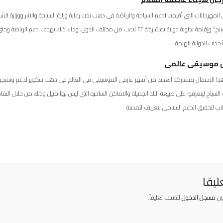
المهرجانات التي أقيمت لدعم السياحة والرياضة فى دهب تحت رعاية وزارة السياحة والآثار ووزارة الشبا
بوكسينج” وإقامة بطولة دولية بمشاركة ٢٢ لاعب من مختلف الدول، وجاء ذلك بهدف
أحداث الدولية الهامة
 موسيقى عالمى
ذا الاحتفال بمشاركة العديد من أشهر عازفى الموسيقى في العالم فى دهب سكوير لدعم وتشجيع ال
السياح ليتعرفوا على طبيعة البلد الجميلة والاماكن الساحرة التي ليس لها مثيل وذلك من خلال ال
انب لتحقيق الدعم السياحى بتعريف للمدينة
ليقا
ون
مسجل الدخول
لتضيف تعليقاً.