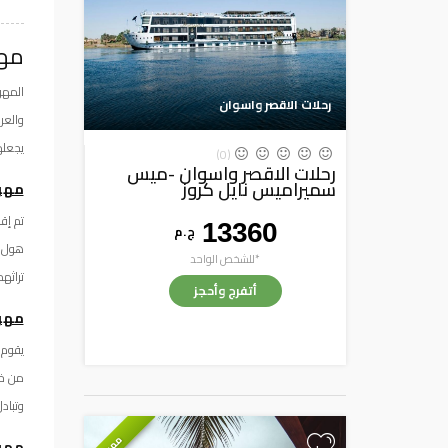
مهر
المهر
رحلات الاقصر واسوان
والعر
يجعله
(0)
رحلات الاقصر واسوان -ميس
سميراميس نايل كروز
مهر
تم إق
13360
ج . م
هول و
*للشخص الواحد
تراثه
أتفرج وأحجز
مهرج
يقوم 
من خل
وتباد
مميز
مهرج