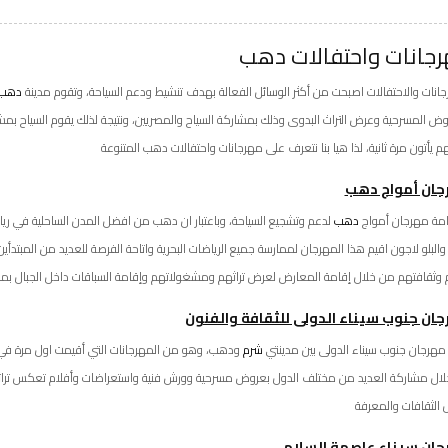
جانات واحتفالات دهب
جانات والاحتفالات اصبحت من أكثر الوسائل الفعالة بهدف تنشيط ودعم السياحة، وتقوم مدينة
دهب
وض المسرحية وعرض التراث البدوى وذلك بمشاركة السياح والمصريين، ونتيجة لذلك يقوم السياح بمش
م يأتون مرة ثانية، لذا هيا بنا نتعرف على مهرجانات واحتفالات دهب المتنوعة
جان أمواج دهب
امة مهرجان أمواج
دهب
لدعم وتشجيع السياحة، وباعتبار ان دهب من افضل المدن الساحلية في ري
البلو لاجون اقيم هذا المهرجان لممارسة جميع الرياضات البحرية واتاحة الفرصة للعديد من المبتدأين 
م وثقافتهم من خلال إقامة المعارض لعرض تراثهم ومشغولاتهم وإقامة السباقات داخل الجبال بم
ان جنوب سيناء الدولى للثقافة والفنون
مهرجان جنوب سيناء الدولى بين مدينتي
شرم
ال مشاركة العديد من مختلف الدول بعروض مسرحية وورش فنية واستعراضات وأفلام تعكس تراثهم 
ل الثقافات والمعرفة
ان سيناء عاصمة السلام