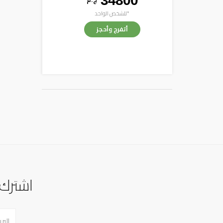
34800
*للشخص الواحد
أتفرج وأحجز
اشترك 