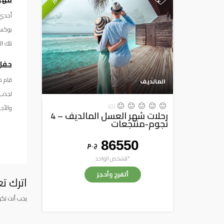
+
أحدي 
تلك ال
حفل
قام ه
المالديف
لجذب 
(0)
والأج
رحلات شهر العسل المالديف – 4
نجوم-منتجعات
86550
ج . م
*للشخص الواحد
أتفرج وأحجز
اترك تع
يجب أنت تك