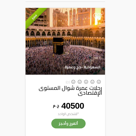
مميز
+
السعودية -حج وعمرة
(0)
رحلات عمرة شوال المستوى
الإقتصادى
40500
ج . م
*للشخص الواحد
أتفرج وأحجز