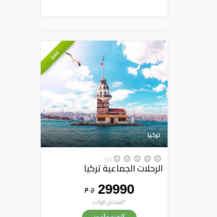
مميز
+
تركيا
(0)
الرحلات الجماعية تركيا
29990
ج . م
*للشخص الواحد