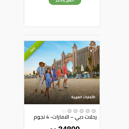
أتفرج وأحجز
مميز
+
الأمارات العربية
(0)
رحلات دبي – الامارات- 4 نجوم
ج . م