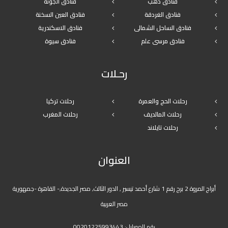
فنادق دهب
فنادق الجونة
فنادق الغردقة
فنادق العين السخنة
فنادق الساحل الشمالى
فنادق الاسكندرية
فنادق مرسى علم
فنادق سيوة
رحـلات
رحلات الحج والعمرة
رحلات تركيا
رحلات المالديف
رحلات المغرب
رحلات تايلاند
العنوان
أبراج المروة 2 برج رقم 1 شارع أحمد تيسير , الدور الثالث, مصر الجديدة,- القاهرة -جمهورية
مصر العربية
رقم الموبايل:
00201225993443