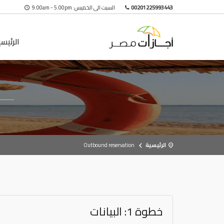
00201225993443
السبت الى الخميس: 9.00am - 5.00pm
الرئيس
الرئيسية
Outbound reservation
خطوة 1: البيانات