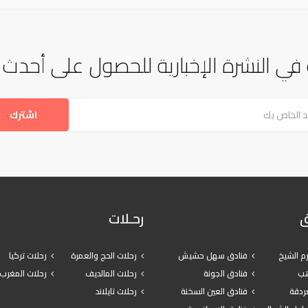
في النشرة الإخبارية للحصول على أحدث ال
ق
رحـلات
م الشيخ
فنادق سهل حشيش
رحلات الحج والعمرة
رحلات تركيا
هب
فنادق الجونة
رحلات المالديف
رحلات المغرب
غردقة
فنادق العين السخنة
رحلات تايلاند