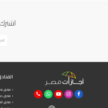
اشترك 
الفناد
فنادق شر
فنادق د
فنادق ال