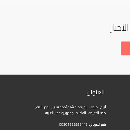
أخبار
العنوان
أبراج المروة 2 برج رقم 1 شارع أحمد تيسير , الدور الثالث,
مصر الجديدة,- القاهرة -جمهورية مصر العربية
رقم الموبايل:
00201225993443